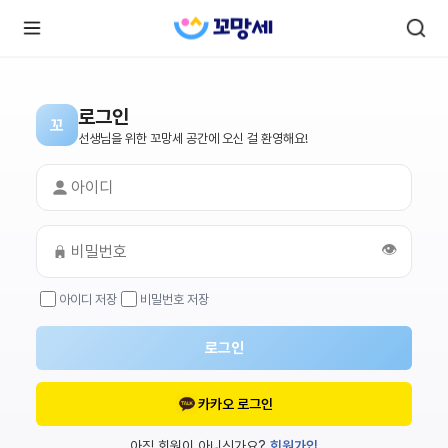
로그인
꼬
로
로
선생님을 위한 꼬망세 공간에 오신 걸 환영해요!
그
그
인
하
인
시
회
면
원가
더
많
입
은
👁️
서
비
스
아이디 저장
비밀번호 저장
를
이
용
하
로그인
실
수
있
어
카카오 로그인
요.
아직 회원이 아니신가요?
회원가입