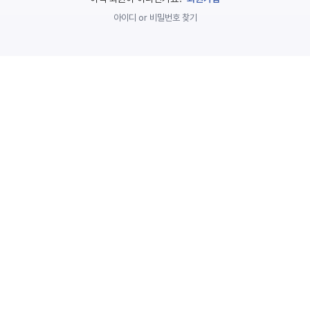
놀
아이디 or 비밀번호 찾기
이
계
획
안
놀이
주제
월간
별
계획
계획
안
안
주간
단위
계획
계획
안
안
기본
안전
생활
교육
습관
놀
이