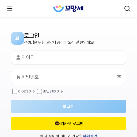
로그인
꼬
로
로
선생님을 위한 꼬망세 공간에 오신 걸 환영해요!
그
그
인
하
인
시
회
면
원가
더
많
입
은
👁️
서
비
스
아이디 저장
비밀번호 저장
를
이
용
하
로그인
실
수
있
어
카카오 로그인
요.
아직 회원이 아니신가요?
회원가입