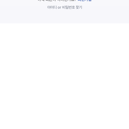
놀
아이디 or 비밀번호 찾기
이
계
획
안
놀이
주제
월간
별
계획
계획
안
안
주간
단위
계획
계획
안
안
기본
안전
생활
교육
습관
놀
이