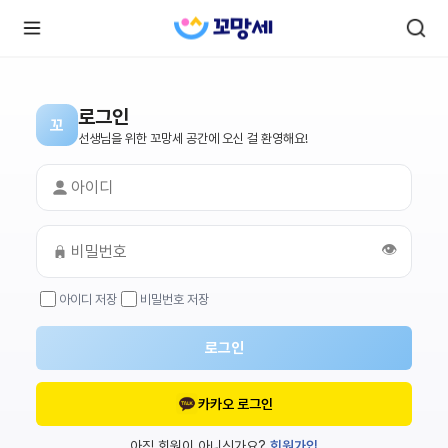
로그인
꼬
로
로
선생님을 위한 꼬망세 공간에 오신 걸 환영해요!
그
그
인
하
인
시
회
면
원가
더
많
입
은
👁️
서
비
스
아이디 저장
비밀번호 저장
를
이
용
하
로그인
실
수
있
어
카카오 로그인
요.
아직 회원이 아니신가요?
회원가입