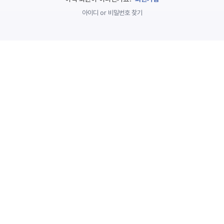
놀
아이디 or 비밀번호 찾기
이
계
획
안
놀이
주제
월간
별
계획
계획
안
안
주간
단위
계획
계획
안
안
기본
안전
생활
교육
습관
놀
이