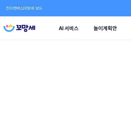
킨더캔버스
꼬망세 보드
AI 서비스
놀이계획안