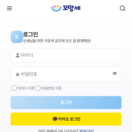
로그인
꼬
로
로
선생님을 위한 꼬망세 공간에 오신 걸 환영해요!
그
그
인
하
인
시
회
면
원가
더
많
입
은
👁️
서
비
스
아이디 저장
비밀번호 저장
를
이
용
하
로그인
실
수
있
어
카카오 로그인
요.
아직 회원이 아니신가요?
회원가입