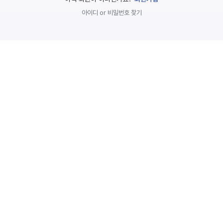
놀
아이디 or 비밀번호 찾기
이
계
획
안
놀이
주제
월간
별
계획
계획
안
안
주간
단위
계획
계획
안
안
기본
안전
생활
교육
습관
놀
이