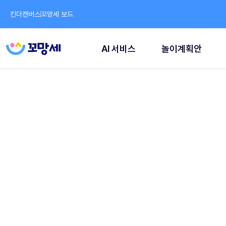
킨더캔버스
꼬망세 보드
AI 서비스
놀이계획안