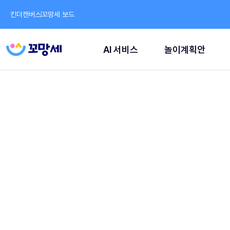
킨더캔버스
꼬망세 보드
AI 서비스
놀이계획안