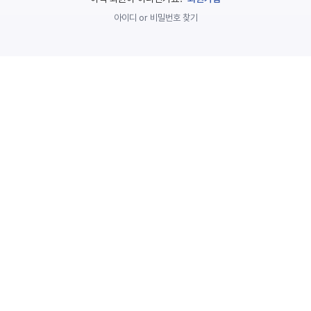
놀
아이디 or 비밀번호 찾기
이
계
획
안
놀이
주제
월간
별
계획
계획
안
안
주간
단위
계획
계획
안
안
기본
안전
생활
교육
습관
놀
이