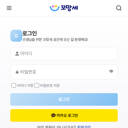
로그인
꼬
로
로
선생님을 위한 꼬망세 공간에 오신 걸 환영해요!
그
그
인
하
인
시
회
면
원가
더
많
입
은
👁️
서
비
스
아이디 저장
비밀번호 저장
를
이
용
하
로그인
실
수
있
어
카카오 로그인
요.
아직 회원이 아니신가요?
회원가입