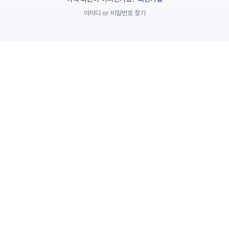
놀
아이디 or 비밀번호 찾기
이
계
획
안
놀이
주제
월간
별
계획
계획
안
안
주간
단위
계획
계획
안
안
기본
안전
생활
교육
습관
놀
이