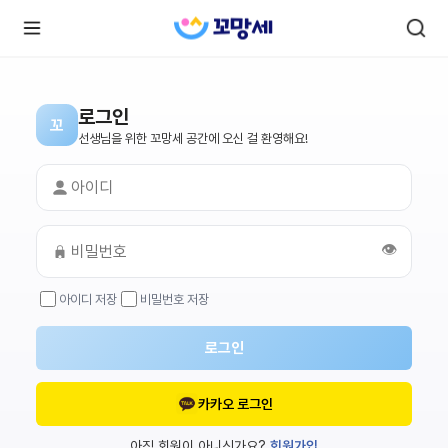
로그인
꼬
로
로
선생님을 위한 꼬망세 공간에 오신 걸 환영해요!
그
그
인
하
인
시
회
면
원가
더
많
입
은
👁️
서
비
스
아이디 저장
비밀번호 저장
를
이
용
하
로그인
실
수
있
어
카카오 로그인
요.
아직 회원이 아니신가요?
회원가입