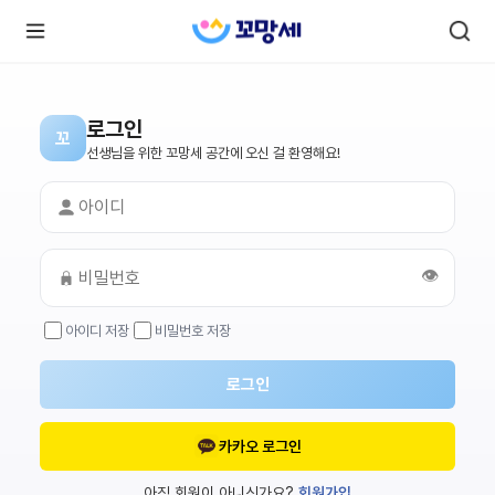
로그인
꼬
로
로
선생님을 위한 꼬망세 공간에 오신 걸 환영해요!
그
그
인
하
인
시
회
면
원가
더
많
입
은
👁️
서
비
스
아이디 저장
비밀번호 저장
를
이
용
하
로그인
실
수
있
어
카카오 로그인
요.
아직 회원이 아니신가요?
회원가입