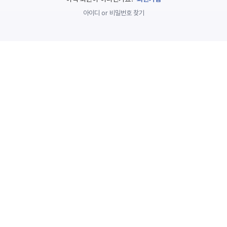
놀
아이디 or 비밀번호 찾기
이
계
획
안
놀이
주제
월간
별
계획
계획
안
안
주간
단위
계획
계획
안
안
기본
안전
생활
교육
습관
놀
이