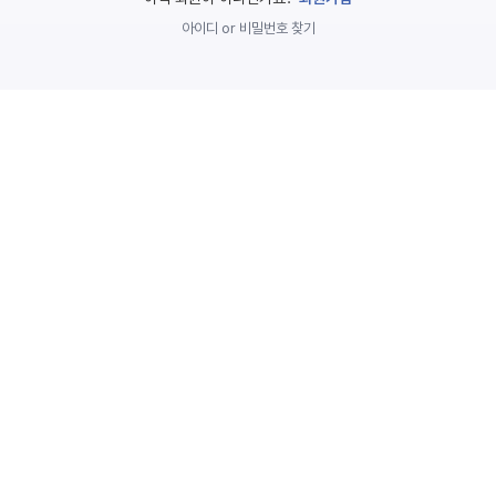
놀
아이디 or 비밀번호 찾기
이
계
획
안
놀이
주제
월간
별
계획
계획
안
안
주간
단위
계획
계획
안
안
기본
안전
생활
교육
습관
놀
이