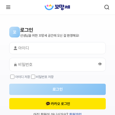
로그인
꼬
로
로
선생님을 위한 꼬망세 공간에 오신 걸 환영해요!
그
그
인
하
인
시
회
면
원가
더
많
입
은
👁️
서
비
스
아이디 저장
비밀번호 저장
를
이
용
하
로그인
실
수
있
어
카카오 로그인
요.
아직 회원이 아니신가요?
회원가입