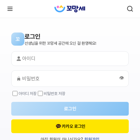
로그인
꼬
로
로
선생님을 위한 꼬망세 공간에 오신 걸 환영해요!
그
그
인
하
인
시
회
면
원가
더
많
입
은
👁️
서
비
스
아이디 저장
비밀번호 저장
를
이
용
하
로그인
실
수
있
어
카카오 로그인
요.
아직 회원이 아니신가요?
회원가입