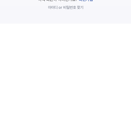
놀
아이디 or 비밀번호 찾기
이
계
획
안
놀이
주제
월간
별
계획
계획
안
안
주간
단위
계획
계획
안
안
기본
안전
생활
교육
습관
놀
이