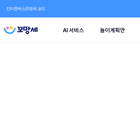
킨더캔버스
꼬망세 보드
AI 서비스
놀이계획안