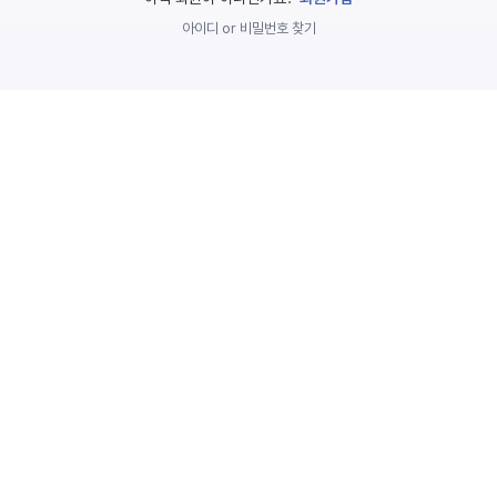
놀
아이디 or 비밀번호 찾기
이
계
획
안
놀이
주제
월간
별
계획
계획
안
안
주간
단위
계획
계획
안
안
기본
안전
생활
교육
습관
놀
이