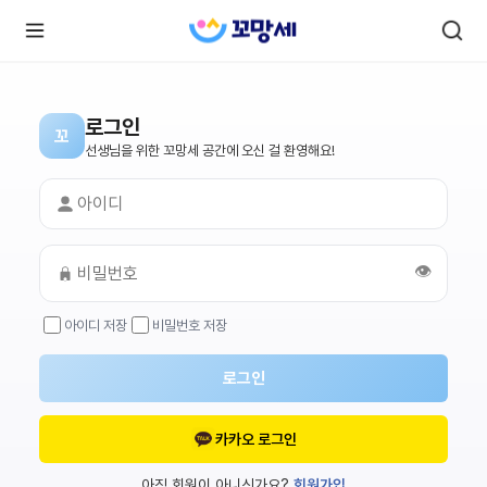
로그인
꼬
로
로
선생님을 위한 꼬망세 공간에 오신 걸 환영해요!
그
그
인
하
인
시
회
면
원가
더
많
입
은
👁️
서
비
스
아이디 저장
비밀번호 저장
를
이
용
하
로그인
실
수
있
어
카카오 로그인
요.
아직 회원이 아니신가요?
회원가입