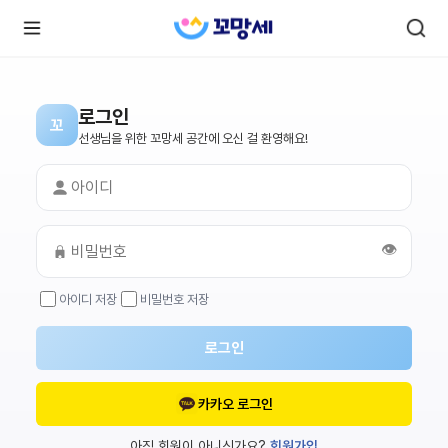
로그인
꼬
로
로
선생님을 위한 꼬망세 공간에 오신 걸 환영해요!
그
그
인
하
인
시
회
면
원가
더
많
입
은
👁️
서
비
스
아이디 저장
비밀번호 저장
를
이
용
하
로그인
실
수
있
어
카카오 로그인
요.
아직 회원이 아니신가요?
회원가입