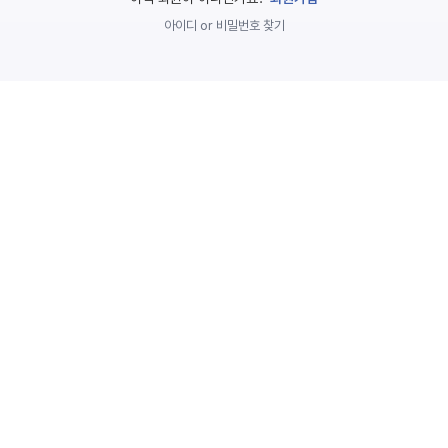
놀
아이디 or 비밀번호 찾기
이
계
획
안
놀이
주제
월간
별
계획
계획
안
안
주간
단위
계획
계획
안
안
기본
안전
생활
교육
습관
놀
이