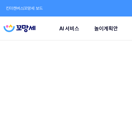
킨더캔버스
꼬망세 보드
AI 서비스
놀이계획안