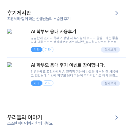
후기게시판
꼬망세와 함께 하는 선생님들의 소중한 후기
AI 학부모 응대 사용후기
궁금한게 있거나 학부모 상담 시 부모님께 뭐라고 말씀드리면 좋을
지에 대해스스로 생각해보려고는 하지만,,유치원교사로서 전문적인
지식은 가지고 있지만 막상 부모님이 이해하시기 쉽게 말로 풀어내
기타
기타
려니 어려울때가...^^(저만 그런거 아니죠 ㅜㅜ)꼬망봇의 장점은 지
상세보기
피티나 제미나이는 몇세이고 여자인지 남자인지 등그래도 좀 기본
정보를 제공하면서 물어봐야할 때가 있어그때마다 정보를 입력하는
것도,또 요즘 부모님들이 ai 활용하는 거를꺼려하시는 분들도 꽤 많
AI 학부모 응대 후기 이벤트 참여합니다.
으셔서 고민이 됐는데ai 학부모 응대를 써볼 수 있어서 좋았어요!앞
으로 쓸 일이 없다면 좋겠지만..ㅎ....(매일 매일이 조용히 지나갔으
안녕하세요!꼬망세에서 AI 알림장 기능이 나왔을 때부터 잘 사용하
면..)그리고 제가 신입 때 이게 있었더라면 ㅜㅜㅜㅜ?응대 팁이 정말
고 있었는데,이번에 학부모 응대 기능이 추가되었다고 해서 놀랐습
좋은거 같아요지금은 그래도 아이들이 잘 이해 되지만초임 때는 정
니다.저는 아직 어린이집 2년차 교사인데, 헤드 교사가 되어 학부모
말 어려워서 항상다른 선생님들께 도움을 요청했었거든요..ㅠ*일지
기타
기타
님 응대에 더 많은 부담을 느끼고 있습니다 ㅠㅠ이번에 제가 원에서
상세보기
쓸 때도 좀 도움이 되는 거 같아요!
겪은 일과 학부모님께 전달드렸던 내용을 함께 보시고,저와 비슷한
입장의 저연차 선생님들께도 작은 도움이 되었으면 좋겠습니다. 이
부분은 제가 꼬망봇에 간단하게 입력한 내용입니다.아이 기저귀 안
에 피처럼 보이는 부분이 있어서 오전 일과 동안 지켜보고,낮잠 이후
에 전화를 드릴 예정이었습니다.이 부분은 제가 입력한 내용에 대해
꼬망봇이 알려준 소통 스크립트입니다.전화로 소통할 예정이었어
서, 대화용을 활용했습니다.늘 전화로 학부모님과 소통할 때는 고민
을 많이 하는데,꼬망봇 덕분에 고민하는 시간을 줄이고 학부모님을
우리들의 이야기
안심시킬 수 있었습니다.이 부분은 꼬망봇이 추가로 알려준 응대 tip
입니다.학부모님께 전화를 드리기 전에, 내용을 숙지하여 좀 더 전문
소소한 이야기까지 함께 나눠요
성 있는 교사가 되어 대화를 나눌 수 있었습니다.꼬망세 AI학부모 응
대 팁을 실제로 사용해 본 후기이며,저는 고연차가 될 때까지도 애용