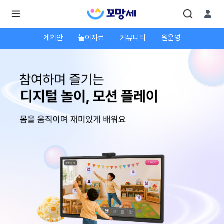
계획안
놀이자료
커뮤니티
원운영
로
로
그
그
인
하
인
시
회
면
원가
더
많
입
은
서
비
스
를
이
용
하
실
수
있
어
요.