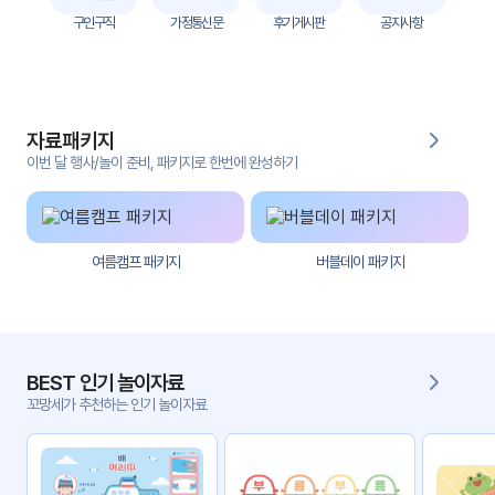
자
구인구직
가정통신문
후기게시판
공지사항
료
전
키오
체
스크
자료패키지
활동
그림
지
이번 달 행사/놀이 준비, 패키지로 한번에 완성하기
환경
PPT
구성
여름캠프 패키지
버블데이 패키지
동영
동요/
상
음원
문서
사진
서식
BEST 인기 놀이자료
꼬망세가 추천하는 인기 놀이자료
크래
놀이패
프트
키지