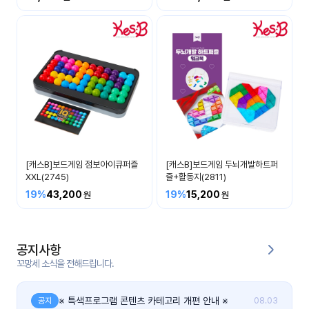
커
뮤
니
티
이벤
공지
트
사항
우리
후기
들의
[캐스B]보드게임 점보아이큐퍼즐
[캐스B]보드게임 두뇌개발하트퍼
게시
이야
XXL(2745)
즐+활동지(2811)
판
기
19%
43,200
19%
15,200
인스
유튜
타그
브
램
공지사항
꼬망세 소식을 전해드립니다.
블로
그
※ 특색프로그램 콘텐츠 카테고리 개편 안내 ※
공지
08.03