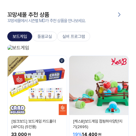
대처
그램
방법
꼬망세몰 추천 상품
꼬망세몰에서 시즌별 MD가 추천 상품을 만나보세요.
평
생
보드게임
돌봄교실
실버 프로그램
교
육
원
보드게임
온라
생각이 자라나요
줌
인 강
강의
의
무료
강의
수강
및
후기
세미
나
강의
[씽크보드] 보드게임 카드홀더
[캐스B]보드게임 점핑하이양던지
자료
(4PCS) (5인용)
기(2695)
실
33,000
19%
14,400