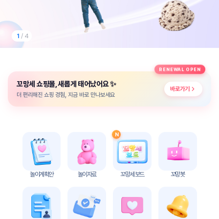
놀
이
계
획
1
/ 4
안
놀이
주제
월간
RENEWAL OPEN
별
계획
✨
꼬망세 쇼핑몰, 새롭게 태어났어요
계획
안
바로가기
안
더 편리해진 쇼핑 경험, 지금 바로 만나보세요
주간
단위
계획
계획
안
안
N
기본
안전
생활
교육
습관
놀이계획안
놀이자료
꼬망세 보드
꼬망봇
놀
이