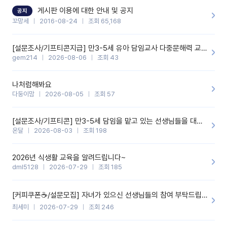
할 것 같습니다. 제 메이트 선생님께도 적극 추천할 예정입니다.좋은
기능을 개발해 주셔서 감사합니다.
게시판 이용에 대한 안내 및 공지
공지
꼬망세
2016-08-24
조회 65,168
[설문조사/기프티콘지급] 만3-5세 유아 담임교사 다중문해력 교육 증진을 위한 설문조사
gem214
2026-08-06
조회 43
나처럼해봐요
다둥이맘
2026-08-05
조회 57
[설문조사/기프티콘] 만3-5세 담임을 맡고 있는 선생님들을 대상으로 설문조사를 합니다!
온달
2026-08-03
조회 198
2026년 식생활 교육을 알려드립니다~
dml5128
2026-07-29
조회 185
[커피쿠폰☕️/설문모집] 자녀가 있으신 선생님들의 참여 부탁드립니다!!
최세미
2026-07-29
조회 246