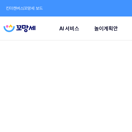
킨더캔버스
꼬망세 보드
AI 서비스
놀이계획안