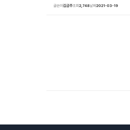
글쓴이
김금주
조회
2,748
날짜
2021-03-19