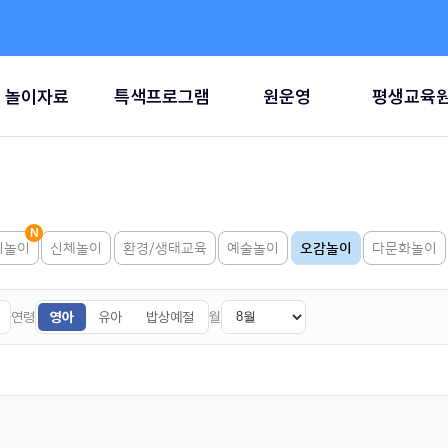
놀이자료
특색프로그램
원운영
평생교육
리놀이
신체놀이
환경/생태교육
예술놀이
오감놀이
다문화놀이
연령
월
영아
유아
밥상예절