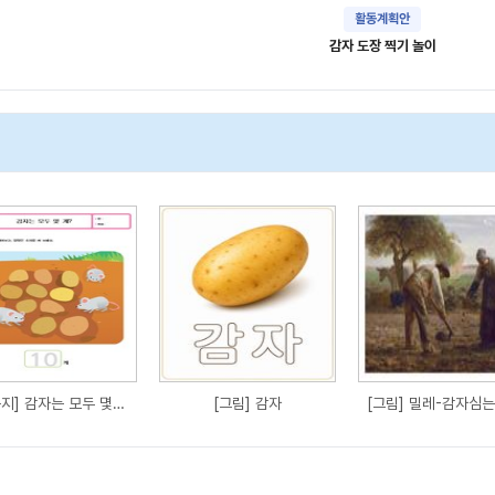
활동계획안
감자 도장 찍기 놀이
[활동지] 감자는 모두 몇개?
[그림] 감자