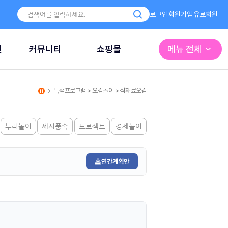
로그인
회원가입
유료회원
원
커뮤니티
쇼핑몰
메뉴 전체
특색프로그램 > 오감놀이 > 식재료오감
누리놀이
세시풍속
프로젝트
경제놀이
연간계획안