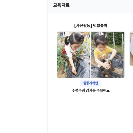
교육자료
[사전활동] 텃밭놀이
활동계획안
주렁주렁 감자를 수확해요