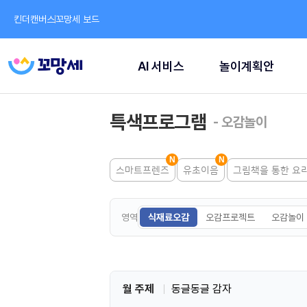
킨더캔버스
꼬망세 보드
AI 서비스
놀이계획안
특색프로그램
- 오감놀이
스마트프렌즈
유초이음
그림책을 통한 요
영역
식재료오감
오감프로젝트
오감놀이
월 주제
동글동글 감자