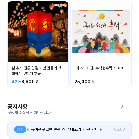
커
뮤
니
티
이벤
공지
트
사항
설 추석 전통 명절 기념 만들기 색
[키즈디자인] 추석현수막 4164
우리
후기
들의
칠하기 꾸미기 고급 ..
게시
이야
판
42%
8,900
25,000
기
인스
유튜
타그
공지사항
브
램
꼬망세 소식을 전해드립니다.
블로
그
※ 특색프로그램 콘텐츠 카테고리 개편 안내 ※
공지
08.03