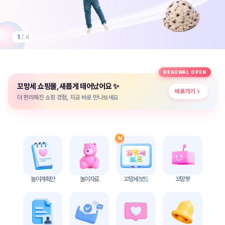
놀
이
계
획
2
/ 4
안
놀이
주제
월간
RENEWAL OPEN
별
계획
✨
꼬망세 쇼핑몰, 새롭게 태어났어요
계획
안
바로가기
안
더 편리해진 쇼핑 경험, 지금 바로 만나보세요
주간
단위
계획
계획
안
안
N
기본
안전
생활
교육
습관
놀이계획안
놀이자료
꼬망세 보드
꼬망봇
놀
이