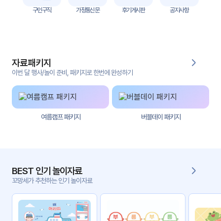
자
구인구직
가정통신문
후기게시판
공지사항
료
전
키오
체
스크
자료패키지
활동
그림
지
이번 달 행사/놀이 준비, 패키지로 한번에 완성하기
환경
PPT
구성
여름캠프 패키지
버블데이 패키지
동영
동요/
상
음원
문서
사진
서식
BEST 인기 놀이자료
꼬망세가 추천하는 인기 놀이자료
크래
놀이패
프트
키지