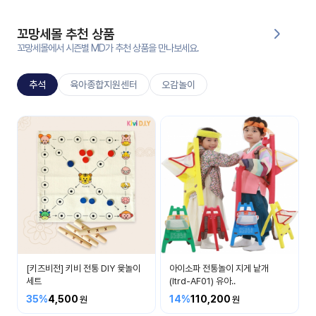
대처
그램
방법
꼬망세몰 추천 상품
꼬망세몰에서 시즌별 MD가 추천 상품을 만나보세요.
평
생
추석
육아종합지원센터
오감놀이
교
육
원
추석
온라
추석명절에 대해 알아봐요
줌
인 강
강의
의
무료
강의
수강
및
후기
세미
나
[키즈비전] 키비 전통 DIY 윷놀이
아이소파 전통놀이 지게 낱개
강의
세트
(Itrd-AF01) 유아..
자료
35%
4,500
14%
110,200
실