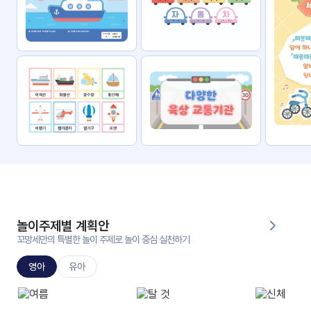
자료
패키
무료
지
꼬망
킨더캔
세 보
버스
드
스마
트프
렌즈
원
운
영
놀이주제별 계획안
가정
꼬망세만의 특별한 놀이 주제로 놀이 중심 실천하기
부모
통신
교육
문
영아
유아
문제
적응
행동
프로