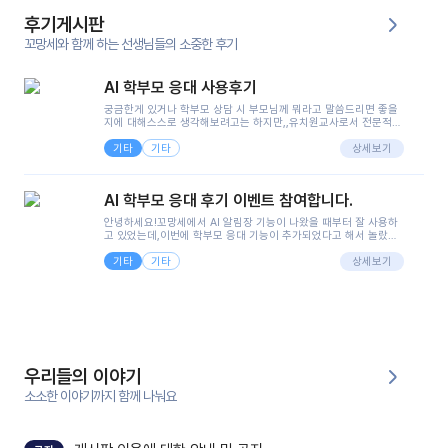
후기게시판
꼬망세와 함께 하는 선생님들의 소중한 후기
AI 학부모 응대 사용후기
궁금한게 있거나 학부모 상담 시 부모님께 뭐라고 말씀드리면 좋을
지에 대해스스로 생각해보려고는 하지만,,유치원교사로서 전문적인
지식은 가지고 있지만 막상 부모님이 이해하시기 쉽게 말로 풀어내
기타
기타
려니 어려울때가...^^(저만 그런거 아니죠 ㅜㅜ)꼬망봇의 장점은 지
상세보기
피티나 제미나이는 몇세이고 여자인지 남자인지 등그래도 좀 기본
정보를 제공하면서 물어봐야할 때가 있어그때마다 정보를 입력하는
것도,또 요즘 부모님들이 ai 활용하는 거를꺼려하시는 분들도 꽤 많
AI 학부모 응대 후기 이벤트 참여합니다.
으셔서 고민이 됐는데ai 학부모 응대를 써볼 수 있어서 좋았어요!앞
으로 쓸 일이 없다면 좋겠지만..ㅎ....(매일 매일이 조용히 지나갔으
안녕하세요!꼬망세에서 AI 알림장 기능이 나왔을 때부터 잘 사용하
면..)그리고 제가 신입 때 이게 있었더라면 ㅜㅜㅜㅜ?응대 팁이 정말
고 있었는데,이번에 학부모 응대 기능이 추가되었다고 해서 놀랐습
좋은거 같아요지금은 그래도 아이들이 잘 이해 되지만초임 때는 정
니다.저는 아직 어린이집 2년차 교사인데, 헤드 교사가 되어 학부모
말 어려워서 항상다른 선생님들께 도움을 요청했었거든요..ㅠ*일지
기타
기타
님 응대에 더 많은 부담을 느끼고 있습니다 ㅠㅠ이번에 제가 원에서
상세보기
쓸 때도 좀 도움이 되는 거 같아요!
겪은 일과 학부모님께 전달드렸던 내용을 함께 보시고,저와 비슷한
입장의 저연차 선생님들께도 작은 도움이 되었으면 좋겠습니다. 이
부분은 제가 꼬망봇에 간단하게 입력한 내용입니다.아이 기저귀 안
에 피처럼 보이는 부분이 있어서 오전 일과 동안 지켜보고,낮잠 이후
에 전화를 드릴 예정이었습니다.이 부분은 제가 입력한 내용에 대해
꼬망봇이 알려준 소통 스크립트입니다.전화로 소통할 예정이었어
서, 대화용을 활용했습니다.늘 전화로 학부모님과 소통할 때는 고민
을 많이 하는데,꼬망봇 덕분에 고민하는 시간을 줄이고 학부모님을
우리들의 이야기
안심시킬 수 있었습니다.이 부분은 꼬망봇이 추가로 알려준 응대 tip
입니다.학부모님께 전화를 드리기 전에, 내용을 숙지하여 좀 더 전문
소소한 이야기까지 함께 나눠요
성 있는 교사가 되어 대화를 나눌 수 있었습니다.꼬망세 AI학부모 응
대 팁을 실제로 사용해 본 후기이며,저는 고연차가 될 때까지도 애용
할 것 같습니다. 제 메이트 선생님께도 적극 추천할 예정입니다.좋은
기능을 개발해 주셔서 감사합니다.