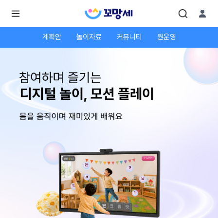
계획안
놀이자료
커뮤니티
원운영
로
로
그
그
인
하
인
시
회
면
원가
더
많
입
은
서
비
스
를
이
용
하
실
수
있
어
요.