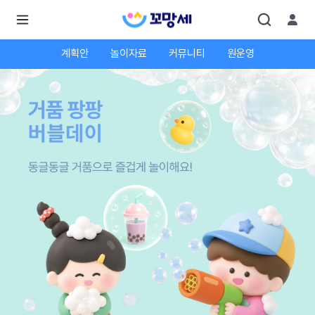
계획안
놀이자료
커뮤니티
원운영
로
로
그
그
인
하
인
시
회
면
원가
더
많
입
은
서
비
스
를
이
용
하
실
수
있
어
요.