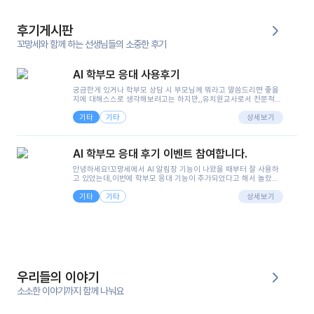
후기게시판
꼬망세와 함께 하는 선생님들의 소중한 후기
AI 학부모 응대 사용후기
궁금한게 있거나 학부모 상담 시 부모님께 뭐라고 말씀드리면 좋을
지에 대해스스로 생각해보려고는 하지만,,유치원교사로서 전문적인
지식은 가지고 있지만 막상 부모님이 이해하시기 쉽게 말로 풀어내
기타
기타
려니 어려울때가...^^(저만 그런거 아니죠 ㅜㅜ)꼬망봇의 장점은 지
상세보기
피티나 제미나이는 몇세이고 여자인지 남자인지 등그래도 좀 기본
정보를 제공하면서 물어봐야할 때가 있어그때마다 정보를 입력하는
것도,또 요즘 부모님들이 ai 활용하는 거를꺼려하시는 분들도 꽤 많
AI 학부모 응대 후기 이벤트 참여합니다.
으셔서 고민이 됐는데ai 학부모 응대를 써볼 수 있어서 좋았어요!앞
으로 쓸 일이 없다면 좋겠지만..ㅎ....(매일 매일이 조용히 지나갔으
안녕하세요!꼬망세에서 AI 알림장 기능이 나왔을 때부터 잘 사용하
면..)그리고 제가 신입 때 이게 있었더라면 ㅜㅜㅜㅜ?응대 팁이 정말
고 있었는데,이번에 학부모 응대 기능이 추가되었다고 해서 놀랐습
좋은거 같아요지금은 그래도 아이들이 잘 이해 되지만초임 때는 정
니다.저는 아직 어린이집 2년차 교사인데, 헤드 교사가 되어 학부모
말 어려워서 항상다른 선생님들께 도움을 요청했었거든요..ㅠ*일지
기타
기타
님 응대에 더 많은 부담을 느끼고 있습니다 ㅠㅠ이번에 제가 원에서
상세보기
쓸 때도 좀 도움이 되는 거 같아요!
겪은 일과 학부모님께 전달드렸던 내용을 함께 보시고,저와 비슷한
입장의 저연차 선생님들께도 작은 도움이 되었으면 좋겠습니다. 이
부분은 제가 꼬망봇에 간단하게 입력한 내용입니다.아이 기저귀 안
에 피처럼 보이는 부분이 있어서 오전 일과 동안 지켜보고,낮잠 이후
에 전화를 드릴 예정이었습니다.이 부분은 제가 입력한 내용에 대해
꼬망봇이 알려준 소통 스크립트입니다.전화로 소통할 예정이었어
서, 대화용을 활용했습니다.늘 전화로 학부모님과 소통할 때는 고민
을 많이 하는데,꼬망봇 덕분에 고민하는 시간을 줄이고 학부모님을
우리들의 이야기
안심시킬 수 있었습니다.이 부분은 꼬망봇이 추가로 알려준 응대 tip
입니다.학부모님께 전화를 드리기 전에, 내용을 숙지하여 좀 더 전문
소소한 이야기까지 함께 나눠요
성 있는 교사가 되어 대화를 나눌 수 있었습니다.꼬망세 AI학부모 응
대 팁을 실제로 사용해 본 후기이며,저는 고연차가 될 때까지도 애용