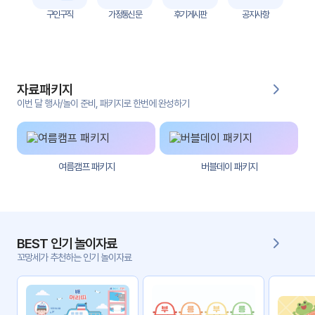
자
구인구직
가정통신문
후기게시판
공지사항
료
전
키오
체
스크
자료패키지
활동
그림
지
이번 달 행사/놀이 준비, 패키지로 한번에 완성하기
환경
PPT
구성
여름캠프 패키지
버블데이 패키지
동영
동요/
상
음원
문서
사진
서식
BEST 인기 놀이자료
꼬망세가 추천하는 인기 놀이자료
크래
놀이패
프트
키지