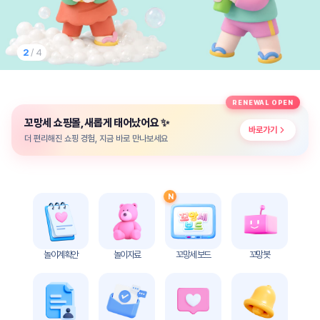
놀
이
계
획
2
/ 4
안
놀이
주제
월간
RENEWAL OPEN
별
계획
✨
꼬망세 쇼핑몰, 새롭게 태어났어요
계획
안
바로가기
안
더 편리해진 쇼핑 경험, 지금 바로 만나보세요
주간
단위
계획
계획
안
안
N
기본
안전
생활
교육
습관
놀이계획안
놀이자료
꼬망세 보드
꼬망봇
놀
이