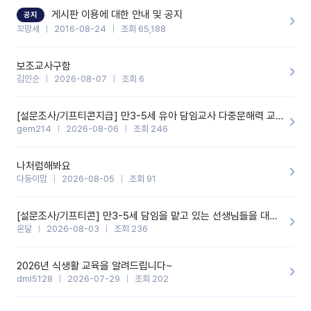
할 것 같습니다. 제 메이트 선생님께도 적극 추천할 예정입니다.좋은
기능을 개발해 주셔서 감사합니다.
게시판 이용에 대한 안내 및 공지
공지
꼬망세
2016-08-24
조회 65,188
보조교사구함
김인순
2026-08-07
조회 6
[설문조사/기프티콘지급] 만3-5세 유아 담임교사 다중문해력 교육 증진을 위한 설문조사
gem214
2026-08-06
조회 246
나처럼해봐요
다둥이맘
2026-08-05
조회 91
[설문조사/기프티콘] 만3-5세 담임을 맡고 있는 선생님들을 대상으로 설문조사를 합니다!
온달
2026-08-03
조회 236
2026년 식생활 교육을 알려드립니다~
dml5128
2026-07-29
조회 202