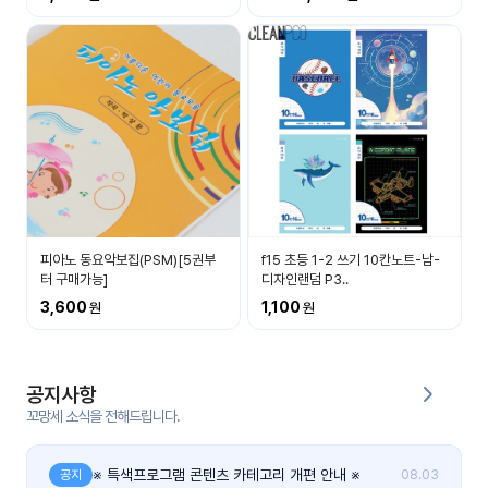
커
뮤
니
티
이벤
공지
트
사항
우리
후기
들의
피아노 동요악보집(PSM)[5권부
f15 초등 1-2 쓰기 10칸노트-남-
게시
이야
터 구매가능]
디자인랜덤 P3..
판
기
3,600
1,100
인스
유튜
타그
브
램
공지사항
꼬망세 소식을 전해드립니다.
블로
그
※ 특색프로그램 콘텐츠 카테고리 개편 안내 ※
공지
08.03