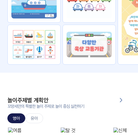
자료
패키
무료
지
꼬망
킨더캔
세 보
버스
드
스마
트프
렌즈
원
운
영
놀이주제별 계획안
가정
꼬망세만의 특별한 놀이 주제로 놀이 중심 실천하기
부모
통신
교육
문
영아
유아
문제
적응
행동
프로