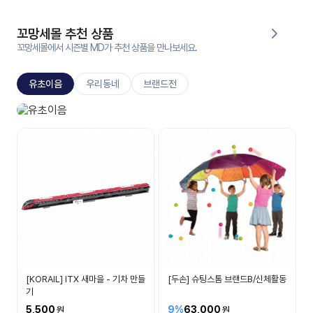
대처
그램
방법
꼬망세몰 추천 상품
꼬망세몰에서 시즌별 MD가 추천 상품을 만나보세요.
평
생
유초이음
우리동네
브랜드전
교
육
원
유초이음
온라
나는 이제 초등학생이에요
줌
인 강
강의
의
무료
강의
수강
및
후기
세미
나
강의
[KORAIL] ITX 새마을 - 기차 만들
[두손] 슈팅스톰 브랜드B/신체활동
자료
기
실
5,500
9%
63,000