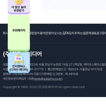
더 많은 놀이
추천받기
추천패키지
회사소개
개인정보취급방침
이용약관
찾아오시는길
FAQ자주하는질문
제휴&광고문
(주)꼬망세미디어
대표이사: 최남호 ㅣ (06224) 서울 강남구 논현로 76길 27 (역삼동, 에이포스페이스빌딩
킨더캔버스
사업자등록번호 : 105-81-01773 ㅣ 통신판매업신고 : 제2023-서울강남-01170호
(디자인 에디터)
업체명 : (주)꼬망세미디어 의료기기판매업 신고번호 : 제 4816호
개인정보관리책임자 : 최훈(
web@edupre.co.kr
)
Copyright © 1995-2025 (주)꼬망세미디어 All rights reserved.