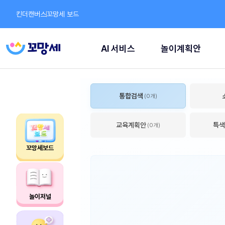
킨더캔버스
꼬망세 보드
AI 서비스
놀이계획안
통합검색
(0개)
교육계획안
특색
(0개)
꼬망세보드
놀이저널