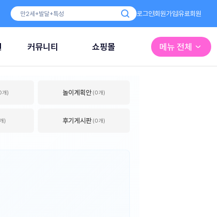
로그인
회원가입
유료회원
원
커뮤니티
쇼핑몰
메뉴 전체
놀이계획안
0개)
(0개)
후기게시판
개)
(0개)