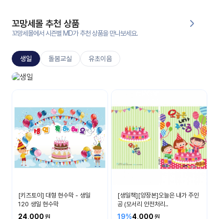
대처
그램
방법
꼬망세몰 추천 상품
꼬망세몰에서 시즌별 MD가 추천 상품을 만나보세요.
평
생
생일
돌봄교실
유초이음
교
육
원
생일놀이
온라
생일 축하해요
줌
인 강
강의
의
무료
강의
수강
및
후기
세미
나
강의
[키즈토이] 대형 현수막 - 생일
[생일책][양장본]오늘은 내가 주인
자료
120 생일 현수막
공 (모서리 안전처리..
실
24,000
19%
4,000