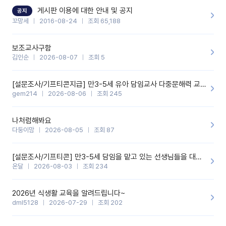
할 것 같습니다. 제 메이트 선생님께도 적극 추천할 예정입니다.좋은
기능을 개발해 주셔서 감사합니다.
게시판 이용에 대한 안내 및 공지
공지
꼬망세
2016-08-24
조회 65,188
보조교사구함
김인순
2026-08-07
조회 5
[설문조사/기프티콘지급] 만3-5세 유아 담임교사 다중문해력 교육 증진을 위한 설문조사
gem214
2026-08-06
조회 245
나처럼해봐요
다둥이맘
2026-08-05
조회 87
[설문조사/기프티콘] 만3-5세 담임을 맡고 있는 선생님들을 대상으로 설문조사를 합니다!
온달
2026-08-03
조회 234
2026년 식생활 교육을 알려드립니다~
dml5128
2026-07-29
조회 202