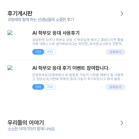
후기게시판
꼬망세와 함께 하는 선생님들의 소중한 후기
AI 학부모 응대 사용후기
궁금한게 있거나 학부모 상담 시 부모님께 뭐라고 말씀드리면 좋을
지에 대해스스로 생각해보려고는 하지만,,유치원교사로서 전문적인
지식은 가지고 있지만 막상 부모님이 이해하시기 쉽게 말로 풀어내
기타
기타
려니 어려울때가...^^(저만 그런거 아니죠 ㅜㅜ)꼬망봇의 장점은 지
상세보기
피티나 제미나이는 몇세이고 여자인지 남자인지 등그래도 좀 기본
정보를 제공하면서 물어봐야할 때가 있어그때마다 정보를 입력하는
것도,또 요즘 부모님들이 ai 활용하는 거를꺼려하시는 분들도 꽤 많
AI 학부모 응대 후기 이벤트 참여합니다.
으셔서 고민이 됐는데ai 학부모 응대를 써볼 수 있어서 좋았어요!앞
으로 쓸 일이 없다면 좋겠지만..ㅎ....(매일 매일이 조용히 지나갔으
안녕하세요!꼬망세에서 AI 알림장 기능이 나왔을 때부터 잘 사용하
면..)그리고 제가 신입 때 이게 있었더라면 ㅜㅜㅜㅜ?응대 팁이 정말
고 있었는데,이번에 학부모 응대 기능이 추가되었다고 해서 놀랐습
좋은거 같아요지금은 그래도 아이들이 잘 이해 되지만초임 때는 정
니다.저는 아직 어린이집 2년차 교사인데, 헤드 교사가 되어 학부모
말 어려워서 항상다른 선생님들께 도움을 요청했었거든요..ㅠ*일지
기타
기타
님 응대에 더 많은 부담을 느끼고 있습니다 ㅠㅠ이번에 제가 원에서
상세보기
쓸 때도 좀 도움이 되는 거 같아요!
겪은 일과 학부모님께 전달드렸던 내용을 함께 보시고,저와 비슷한
입장의 저연차 선생님들께도 작은 도움이 되었으면 좋겠습니다. 이
부분은 제가 꼬망봇에 간단하게 입력한 내용입니다.아이 기저귀 안
에 피처럼 보이는 부분이 있어서 오전 일과 동안 지켜보고,낮잠 이후
에 전화를 드릴 예정이었습니다.이 부분은 제가 입력한 내용에 대해
꼬망봇이 알려준 소통 스크립트입니다.전화로 소통할 예정이었어
서, 대화용을 활용했습니다.늘 전화로 학부모님과 소통할 때는 고민
을 많이 하는데,꼬망봇 덕분에 고민하는 시간을 줄이고 학부모님을
우리들의 이야기
안심시킬 수 있었습니다.이 부분은 꼬망봇이 추가로 알려준 응대 tip
입니다.학부모님께 전화를 드리기 전에, 내용을 숙지하여 좀 더 전문
소소한 이야기까지 함께 나눠요
성 있는 교사가 되어 대화를 나눌 수 있었습니다.꼬망세 AI학부모 응
대 팁을 실제로 사용해 본 후기이며,저는 고연차가 될 때까지도 애용