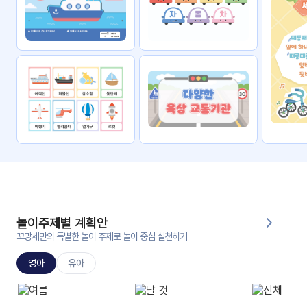
자료
패키
무료
지
꼬망
킨더캔
세 보
버스
드
스마
트프
렌즈
원
운
영
놀이주제별 계획안
가정
꼬망세만의 특별한 놀이 주제로 놀이 중심 실천하기
부모
통신
교육
문
영아
유아
문제
적응
행동
프로