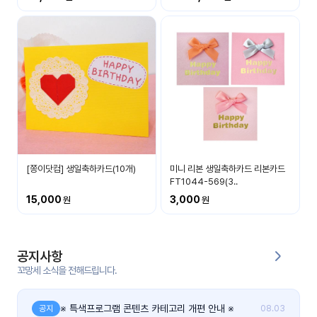
커
뮤
니
티
이벤
공지
트
사항
우리
후기
들의
[쫑이닷컴] 생일축하카드(10개)
미니 리본 생일축하카드 리본카드
게시
이야
FT1044-569(3..
판
기
15,000
3,000
인스
유튜
타그
브
램
공지사항
꼬망세 소식을 전해드립니다.
블로
그
※ 특색프로그램 콘텐츠 카테고리 개편 안내 ※
공지
08.03