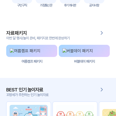
자
구인구직
가정통신문
후기게시판
공지사항
료
전
키오
체
스크
자료패키지
활동
그림
지
이번 달 행사/놀이 준비, 패키지로 한번에 완성하기
환경
PPT
구성
여름캠프 패키지
버블데이 패키지
동영
동요/
상
음원
문서
사진
서식
BEST 인기 놀이자료
꼬망세가 추천하는 인기 놀이자료
크래
놀이패
프트
키지