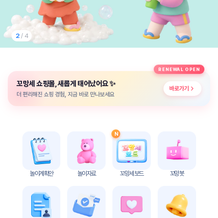
놀
이
계
획
2
/ 4
안
놀이
주제
월간
RENEWAL OPEN
별
계획
✨
꼬망세 쇼핑몰, 새롭게 태어났어요
계획
안
바로가기
안
더 편리해진 쇼핑 경험, 지금 바로 만나보세요
주간
단위
계획
계획
안
안
N
기본
안전
생활
교육
습관
놀이계획안
놀이자료
꼬망세 보드
꼬망봇
놀
이