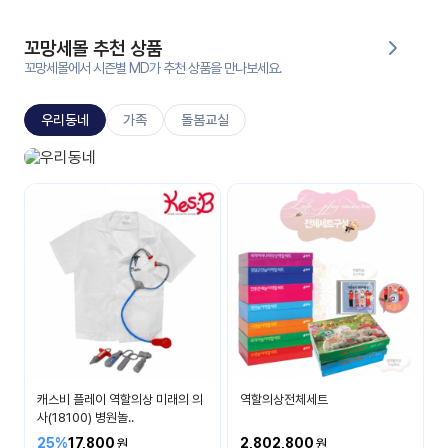
대처
그램
방법
꼬망세몰 추천 상품
꼬망세몰에서 시즌별 MD가 추천 상품을 만나보세요.
평
생
우리동네
가족
돌봄교실
교
육
원
우리 동네 놀이
온라
무엇이 있을까요?
줌
인 강
강의
의
무료
강의
수강
및
후기
세미
나
강의
캐스비 플레이 역할의상 미래의 의
역할의상전체세트
자료
사(18100) 병원놀..
실
25%
17,800
2,802,800