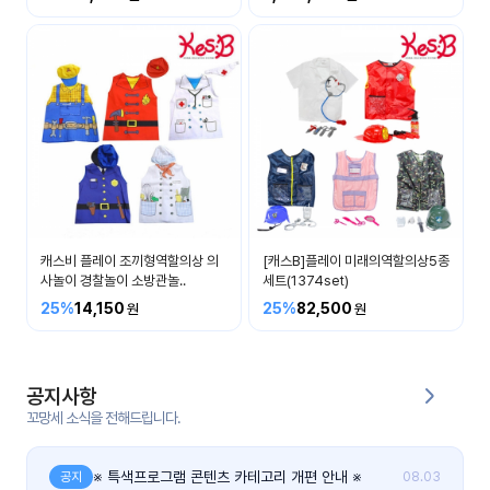
커
뮤
니
티
이벤
공지
트
사항
우리
후기
들의
캐스비 플레이 조끼형역할의상 의
[캐스B]플레이 미래의역할의상5종
게시
이야
사놀이 경찰놀이 소방관놀..
세트(1374set)
판
기
25%
14,150
25%
82,500
인스
유튜
타그
브
램
공지사항
꼬망세 소식을 전해드립니다.
블로
그
※ 특색프로그램 콘텐츠 카테고리 개편 안내 ※
공지
08.03