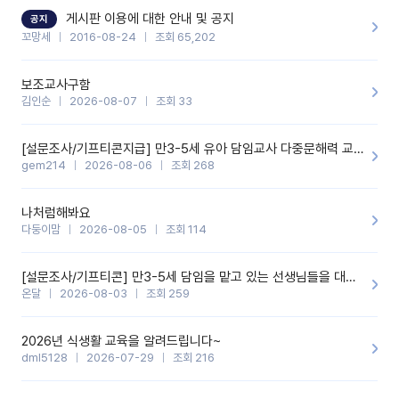
할 것 같습니다. 제 메이트 선생님께도 적극 추천할 예정입니다.좋은
기능을 개발해 주셔서 감사합니다.
게시판 이용에 대한 안내 및 공지
공지
꼬망세
2016-08-24
조회 65,202
보조교사구함
김인순
2026-08-07
조회 33
[설문조사/기프티콘지급] 만3-5세 유아 담임교사 다중문해력 교육 증진을 위한 설문조사
gem214
2026-08-06
조회 268
나처럼해봐요
다둥이맘
2026-08-05
조회 114
[설문조사/기프티콘] 만3-5세 담임을 맡고 있는 선생님들을 대상으로 설문조사를 합니다!
온달
2026-08-03
조회 259
2026년 식생활 교육을 알려드립니다~
dml5128
2026-07-29
조회 216