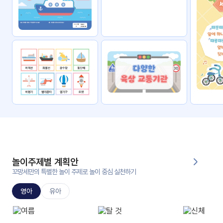
자료
패키
무료
지
꼬망
킨더캔
세 보
버스
드
스마
트프
렌즈
원
운
영
놀이주제별 계획안
가정
꼬망세만의 특별한 놀이 주제로 놀이 중심 실천하기
부모
통신
교육
문
영아
유아
문제
적응
행동
프로