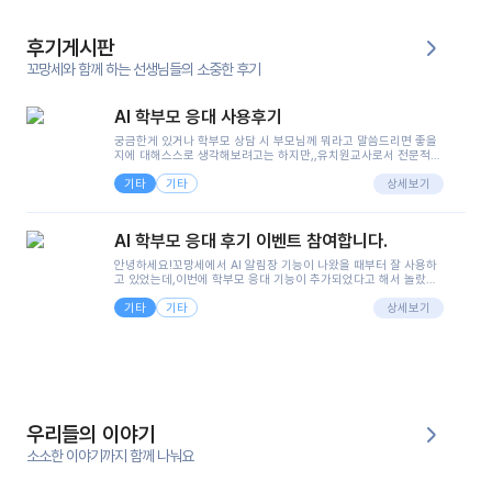
후기게시판
꼬망세와 함께 하는 선생님들의 소중한 후기
AI 학부모 응대 사용후기
궁금한게 있거나 학부모 상담 시 부모님께 뭐라고 말씀드리면 좋을
지에 대해스스로 생각해보려고는 하지만,,유치원교사로서 전문적인
지식은 가지고 있지만 막상 부모님이 이해하시기 쉽게 말로 풀어내
기타
기타
려니 어려울때가...^^(저만 그런거 아니죠 ㅜㅜ)꼬망봇의 장점은 지
상세보기
피티나 제미나이는 몇세이고 여자인지 남자인지 등그래도 좀 기본
정보를 제공하면서 물어봐야할 때가 있어그때마다 정보를 입력하는
것도,또 요즘 부모님들이 ai 활용하는 거를꺼려하시는 분들도 꽤 많
AI 학부모 응대 후기 이벤트 참여합니다.
으셔서 고민이 됐는데ai 학부모 응대를 써볼 수 있어서 좋았어요!앞
으로 쓸 일이 없다면 좋겠지만..ㅎ....(매일 매일이 조용히 지나갔으
안녕하세요!꼬망세에서 AI 알림장 기능이 나왔을 때부터 잘 사용하
면..)그리고 제가 신입 때 이게 있었더라면 ㅜㅜㅜㅜ?응대 팁이 정말
고 있었는데,이번에 학부모 응대 기능이 추가되었다고 해서 놀랐습
좋은거 같아요지금은 그래도 아이들이 잘 이해 되지만초임 때는 정
니다.저는 아직 어린이집 2년차 교사인데, 헤드 교사가 되어 학부모
말 어려워서 항상다른 선생님들께 도움을 요청했었거든요..ㅠ*일지
기타
기타
님 응대에 더 많은 부담을 느끼고 있습니다 ㅠㅠ이번에 제가 원에서
상세보기
쓸 때도 좀 도움이 되는 거 같아요!
겪은 일과 학부모님께 전달드렸던 내용을 함께 보시고,저와 비슷한
입장의 저연차 선생님들께도 작은 도움이 되었으면 좋겠습니다. 이
부분은 제가 꼬망봇에 간단하게 입력한 내용입니다.아이 기저귀 안
에 피처럼 보이는 부분이 있어서 오전 일과 동안 지켜보고,낮잠 이후
에 전화를 드릴 예정이었습니다.이 부분은 제가 입력한 내용에 대해
꼬망봇이 알려준 소통 스크립트입니다.전화로 소통할 예정이었어
서, 대화용을 활용했습니다.늘 전화로 학부모님과 소통할 때는 고민
을 많이 하는데,꼬망봇 덕분에 고민하는 시간을 줄이고 학부모님을
우리들의 이야기
안심시킬 수 있었습니다.이 부분은 꼬망봇이 추가로 알려준 응대 tip
입니다.학부모님께 전화를 드리기 전에, 내용을 숙지하여 좀 더 전문
소소한 이야기까지 함께 나눠요
성 있는 교사가 되어 대화를 나눌 수 있었습니다.꼬망세 AI학부모 응
대 팁을 실제로 사용해 본 후기이며,저는 고연차가 될 때까지도 애용