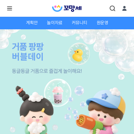
계획안
놀이자료
커뮤니티
원운영
로
로
그
그
인
하
인
시
회
면
원가
더
많
입
은
서
비
스
를
이
용
하
실
수
있
어
요.