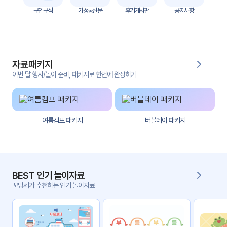
자
구인구직
가정통신문
후기게시판
공지사항
료
전
키오
체
스크
자료패키지
활동
그림
지
이번 달 행사/놀이 준비, 패키지로 한번에 완성하기
환경
PPT
구성
여름캠프 패키지
버블데이 패키지
동영
동요/
상
음원
문서
사진
서식
BEST 인기 놀이자료
꼬망세가 추천하는 인기 놀이자료
크래
놀이패
프트
키지