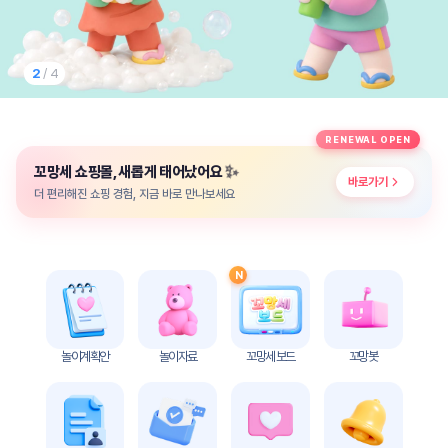
놀
이
계
획
2
/ 4
안
놀이
주제
월간
RENEWAL OPEN
별
계획
✨
꼬망세 쇼핑몰, 새롭게 태어났어요
계획
안
바로가기
안
더 편리해진 쇼핑 경험, 지금 바로 만나보세요
주간
단위
계획
계획
안
안
N
기본
안전
생활
교육
습관
놀이계획안
놀이자료
꼬망세 보드
꼬망봇
놀
이