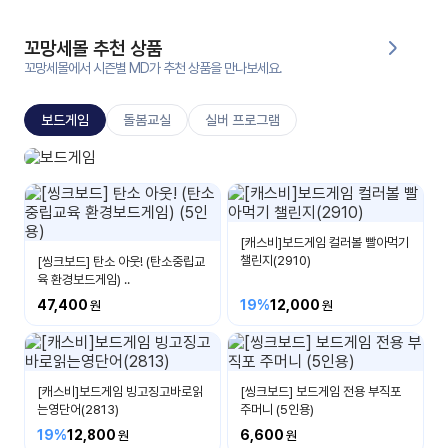
대처
그램
방법
꼬망세몰 추천 상품
꼬망세몰에서 시즌별 MD가 추천 상품을 만나보세요.
평
생
보드게임
돌봄교실
실버 프로그램
교
육
원
보드게임
온라
생각이 자라나요
줌
인 강
강의
의
[캐스비]보드게임 컬러볼 빨아먹기
챌린지(2910)
[씽크보드] 탄소 아웃! (탄소중립교
육 환경보드게임) ..
무료
강의
수강
47,400
19%
12,000
및
후기
세미
나
[캐스비]보드게임 빙고징고바로읽
[씽크보드] 보드게임 전용 부직포
강의
자료
는영단어(2813)
주머니 (5인용)
실
19%
12,800
6,600