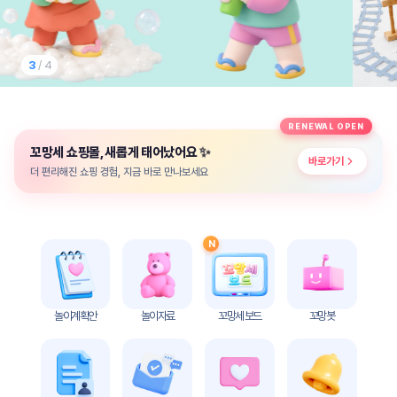
놀
이
계
획
3
/ 4
안
놀이
주제
월간
RENEWAL OPEN
별
계획
✨
꼬망세 쇼핑몰, 새롭게 태어났어요
계획
안
바로가기
안
더 편리해진 쇼핑 경험, 지금 바로 만나보세요
주간
단위
계획
계획
안
안
N
기본
안전
생활
교육
습관
놀이계획안
놀이자료
꼬망세 보드
꼬망봇
놀
이