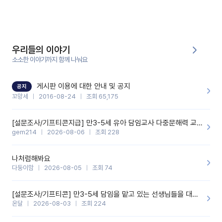
입장의 저연차 선생님들께도 작은 도움이 되었으면 좋겠습니다. 이
부분은 제가 꼬망봇에 간단하게 입력한 내용입니다.아이 기저귀 안
에 피처럼 보이는 부분이 있어서 오전 일과 동안 지켜보고,낮잠 이후
에 전화를 드릴 예정이었습니다.이 부분은 제가 입력한 내용에 대해
꼬망봇이 알려준 소통 스크립트입니다.전화로 소통할 예정이었어
서, 대화용을 활용했습니다.늘 전화로 학부모님과 소통할 때는 고민
을 많이 하는데,꼬망봇 덕분에 고민하는 시간을 줄이고 학부모님을
우리들의 이야기
안심시킬 수 있었습니다.이 부분은 꼬망봇이 추가로 알려준 응대 tip
입니다.학부모님께 전화를 드리기 전에, 내용을 숙지하여 좀 더 전문
소소한 이야기까지 함께 나눠요
성 있는 교사가 되어 대화를 나눌 수 있었습니다.꼬망세 AI학부모 응
대 팁을 실제로 사용해 본 후기이며,저는 고연차가 될 때까지도 애용
할 것 같습니다. 제 메이트 선생님께도 적극 추천할 예정입니다.좋은
기능을 개발해 주셔서 감사합니다.
게시판 이용에 대한 안내 및 공지
공지
꼬망세
2016-08-24
조회 65,175
[설문조사/기프티콘지급] 만3-5세 유아 담임교사 다중문해력 교육 증진을 위한 설문조사
gem214
2026-08-06
조회 228
나처럼해봐요
다둥이맘
2026-08-05
조회 74
[설문조사/기프티콘] 만3-5세 담임을 맡고 있는 선생님들을 대상으로 설문조사를 합니다!
온달
2026-08-03
조회 224