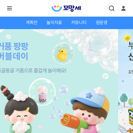
계획안
놀이자료
커뮤니티
원운영
로
로
그
그
인
하
인
시
회
면
원가
더
많
입
은
서
비
스
를
이
용
하
실
수
있
어
요.