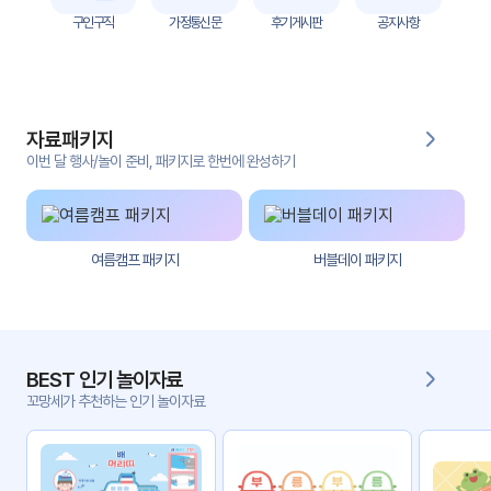
자
구인구직
가정통신문
후기게시판
공지사항
료
전
키오
체
스크
자료패키지
활동
그림
지
이번 달 행사/놀이 준비, 패키지로 한번에 완성하기
환경
PPT
구성
여름캠프 패키지
버블데이 패키지
동영
동요/
상
음원
문서
사진
서식
BEST 인기 놀이자료
꼬망세가 추천하는 인기 놀이자료
크래
놀이패
프트
키지