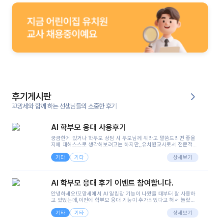
후기게시판
꼬망세와 함께 하는 선생님들의 소중한 후기
AI 학부모 응대 사용후기
궁금한게 있거나 학부모 상담 시 부모님께 뭐라고 말씀드리면 좋을
지에 대해스스로 생각해보려고는 하지만,,유치원교사로서 전문적인
지식은 가지고 있지만 막상 부모님이 이해하시기 쉽게 말로 풀어내
기타
기타
려니 어려울때가...^^(저만 그런거 아니죠 ㅜㅜ)꼬망봇의 장점은 지
상세보기
피티나 제미나이는 몇세이고 여자인지 남자인지 등그래도 좀 기본
정보를 제공하면서 물어봐야할 때가 있어그때마다 정보를 입력하는
것도,또 요즘 부모님들이 ai 활용하는 거를꺼려하시는 분들도 꽤 많
AI 학부모 응대 후기 이벤트 참여합니다.
으셔서 고민이 됐는데ai 학부모 응대를 써볼 수 있어서 좋았어요!앞
으로 쓸 일이 없다면 좋겠지만..ㅎ....(매일 매일이 조용히 지나갔으
안녕하세요!꼬망세에서 AI 알림장 기능이 나왔을 때부터 잘 사용하
면..)그리고 제가 신입 때 이게 있었더라면 ㅜㅜㅜㅜ?응대 팁이 정말
고 있었는데,이번에 학부모 응대 기능이 추가되었다고 해서 놀랐습
좋은거 같아요지금은 그래도 아이들이 잘 이해 되지만초임 때는 정
니다.저는 아직 어린이집 2년차 교사인데, 헤드 교사가 되어 학부모
말 어려워서 항상다른 선생님들께 도움을 요청했었거든요..ㅠ*일지
기타
기타
님 응대에 더 많은 부담을 느끼고 있습니다 ㅠㅠ이번에 제가 원에서
상세보기
쓸 때도 좀 도움이 되는 거 같아요!
겪은 일과 학부모님께 전달드렸던 내용을 함께 보시고,저와 비슷한