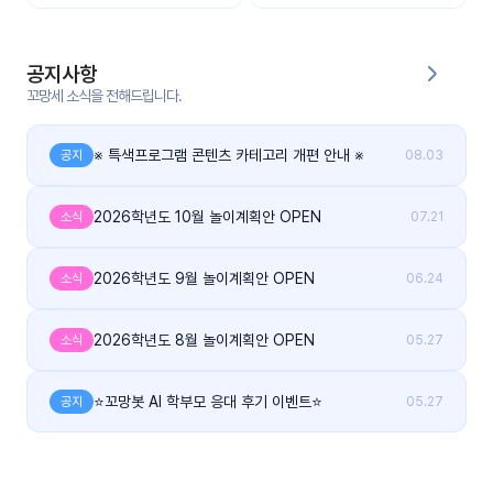
커
뮤
공지사항
니
꼬망세 소식을 전해드립니다.
티
이벤
※ 특색프로그램 콘텐츠 카테고리 개편 안내 ※
공지
08.03
공지
트
사항
2026학년도 10월 놀이계획안 OPEN
소식
07.21
우리
후기
들의
게시
2026학년도 9월 놀이계획안 OPEN
이야
소식
06.24
판
기
2026학년도 8월 놀이계획안 OPEN
소식
05.27
인스
유튜
타그
브
램
⭐꼬망봇 AI 학부모 응대 후기 이벤트⭐
공지
05.27
블로
그