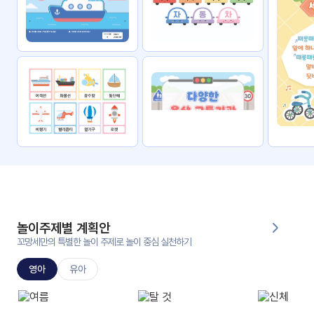
자료
패키
무료
지
꼬망
킨더캔
세 보
버스
드
스마
트프
렌즈
원
운
영
놀이주제별 계획안
가정
꼬망세만의 특별한 놀이 주제로 놀이 중심 실천하기
부모
통신
교육
문
영아
유아
문제
적응
행동
프로