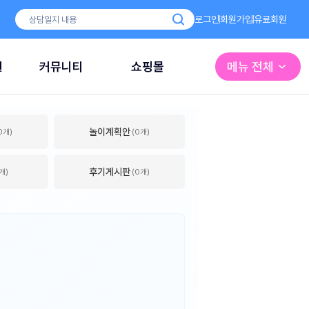
로그인
회원가입
유료회원
원
커뮤니티
쇼핑몰
메뉴 전체
놀이계획안
0개)
(0개)
후기게시판
개)
(0개)