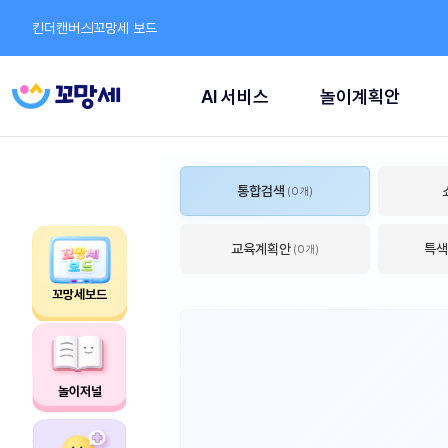
킨더캔버스
꼬망세 보드
AI 서비스
놀이계획안
통합검색
(0개)
교육계획안
특색
(0개)
꼬망세보드
놀이저널