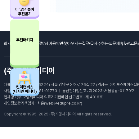
더 많은 놀이
추천받기
추천패키지
회사소개
개인정보취급방침
이용약관
찾아오시는길
FAQ자주하는질문
제휴&광고문
(주)꼬망세미디어
대표이사: 최남호 ㅣ (06224) 서울 강남구 논현로 76길 27 (역삼동, 에이포스페이스빌딩
킨더캔버스
사업자등록번호 : 105-81-01773 ㅣ 통신판매업신고 : 제2023-서울강남-01170호
(디자인 에디터)
업체명 : (주)꼬망세미디어 의료기기판매업 신고번호 : 제 4816호
개인정보관리책임자 : 최훈(
web@edupre.co.kr
)
Copyright © 1995-2025 (주)꼬망세미디어 All rights reserved.