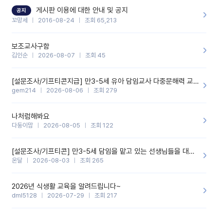
할 것 같습니다. 제 메이트 선생님께도 적극 추천할 예정입니다.좋은
기능을 개발해 주셔서 감사합니다.
게시판 이용에 대한 안내 및 공지
공지
꼬망세
2016-08-24
조회 65,213
보조교사구함
김인순
2026-08-07
조회 45
[설문조사/기프티콘지급] 만3-5세 유아 담임교사 다중문해력 교육 증진을 위한 설문조사
gem214
2026-08-06
조회 279
나처럼해봐요
다둥이맘
2026-08-05
조회 122
[설문조사/기프티콘] 만3-5세 담임을 맡고 있는 선생님들을 대상으로 설문조사를 합니다!
온달
2026-08-03
조회 265
2026년 식생활 교육을 알려드립니다~
dml5128
2026-07-29
조회 217