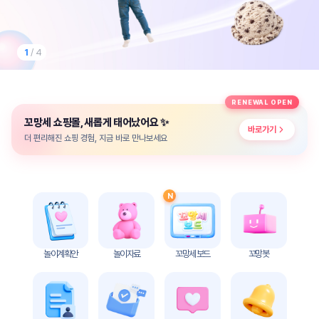
놀
이
계
획
1
/ 4
안
놀이
주제
월간
RENEWAL OPEN
별
계획
✨
꼬망세 쇼핑몰, 새롭게 태어났어요
계획
안
바로가기
안
더 편리해진 쇼핑 경험, 지금 바로 만나보세요
주간
단위
계획
계획
안
안
N
기본
안전
생활
교육
습관
놀이계획안
놀이자료
꼬망세 보드
꼬망봇
놀
이