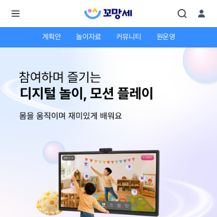
계획안
놀이자료
커뮤니티
원운영
로
로
그
그
인
하
인
시
회
면
원가
더
많
입
은
서
비
스
를
이
용
하
실
수
있
어
요.