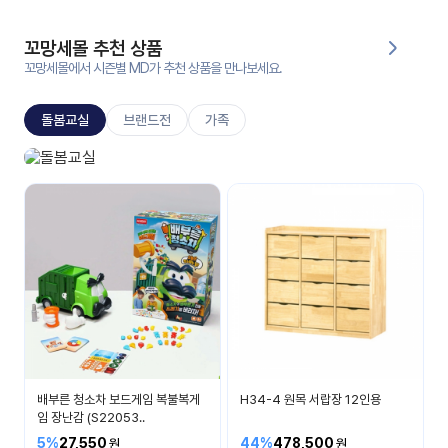
대처
그램
방법
꼬망세몰 추천 상품
꼬망세몰에서 시즌별 MD가 추천 상품을 만나보세요.
평
생
돌봄교실
브랜드전
가족
교
육
원
돌봄교실
온라
매일 매일 즐거운 시간
줌
인 강
강의
의
무료
강의
수강
및
후기
세미
나
강의
배부른 청소차 보드게임 복불복게
H34-4 원목 서랍장 12인용
자료
임 장난감 (S22053..
실
5%
27,550
44%
478,500