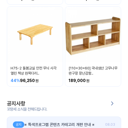
커
뮤
니
티
이벤
공지
트
사항
우리
후기
들의
H75-2 돌봄교실 안전 무늬 사각
[110x30x60] 국내생산 고무나무
게시
이야
열린 책상 원목다리..
완구장 장난감함..
판
기
44%
96,250
189,000
인스
유튜
타그
브
램
공지사항
꼬망세 소식을 전해드립니다.
블로
그
※ 특색프로그램 콘텐츠 카테고리 개편 안내 ※
공지
08.03