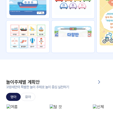
자료
패키
무료
지
꼬망
킨더캔
세 보
버스
드
스마
트프
렌즈
원
운
영
놀이주제별 계획안
가정
꼬망세만의 특별한 놀이 주제로 놀이 중심 실천하기
부모
통신
교육
문
영아
유아
문제
적응
행동
프로