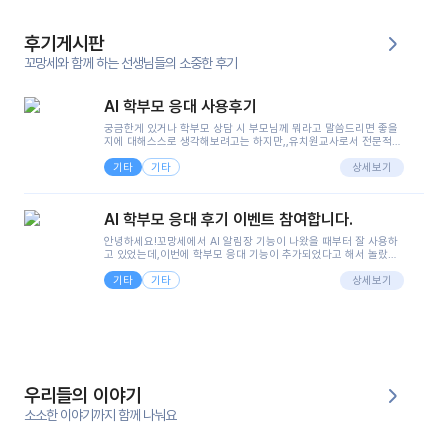
후기게시판
꼬망세와 함께 하는 선생님들의 소중한 후기
AI 학부모 응대 사용후기
궁금한게 있거나 학부모 상담 시 부모님께 뭐라고 말씀드리면 좋을
지에 대해스스로 생각해보려고는 하지만,,유치원교사로서 전문적인
지식은 가지고 있지만 막상 부모님이 이해하시기 쉽게 말로 풀어내
기타
기타
려니 어려울때가...^^(저만 그런거 아니죠 ㅜㅜ)꼬망봇의 장점은 지
상세보기
피티나 제미나이는 몇세이고 여자인지 남자인지 등그래도 좀 기본
정보를 제공하면서 물어봐야할 때가 있어그때마다 정보를 입력하는
것도,또 요즘 부모님들이 ai 활용하는 거를꺼려하시는 분들도 꽤 많
AI 학부모 응대 후기 이벤트 참여합니다.
으셔서 고민이 됐는데ai 학부모 응대를 써볼 수 있어서 좋았어요!앞
으로 쓸 일이 없다면 좋겠지만..ㅎ....(매일 매일이 조용히 지나갔으
안녕하세요!꼬망세에서 AI 알림장 기능이 나왔을 때부터 잘 사용하
면..)그리고 제가 신입 때 이게 있었더라면 ㅜㅜㅜㅜ?응대 팁이 정말
고 있었는데,이번에 학부모 응대 기능이 추가되었다고 해서 놀랐습
좋은거 같아요지금은 그래도 아이들이 잘 이해 되지만초임 때는 정
니다.저는 아직 어린이집 2년차 교사인데, 헤드 교사가 되어 학부모
말 어려워서 항상다른 선생님들께 도움을 요청했었거든요..ㅠ*일지
기타
기타
님 응대에 더 많은 부담을 느끼고 있습니다 ㅠㅠ이번에 제가 원에서
상세보기
쓸 때도 좀 도움이 되는 거 같아요!
겪은 일과 학부모님께 전달드렸던 내용을 함께 보시고,저와 비슷한
입장의 저연차 선생님들께도 작은 도움이 되었으면 좋겠습니다. 이
부분은 제가 꼬망봇에 간단하게 입력한 내용입니다.아이 기저귀 안
에 피처럼 보이는 부분이 있어서 오전 일과 동안 지켜보고,낮잠 이후
에 전화를 드릴 예정이었습니다.이 부분은 제가 입력한 내용에 대해
꼬망봇이 알려준 소통 스크립트입니다.전화로 소통할 예정이었어
서, 대화용을 활용했습니다.늘 전화로 학부모님과 소통할 때는 고민
을 많이 하는데,꼬망봇 덕분에 고민하는 시간을 줄이고 학부모님을
우리들의 이야기
안심시킬 수 있었습니다.이 부분은 꼬망봇이 추가로 알려준 응대 tip
입니다.학부모님께 전화를 드리기 전에, 내용을 숙지하여 좀 더 전문
소소한 이야기까지 함께 나눠요
성 있는 교사가 되어 대화를 나눌 수 있었습니다.꼬망세 AI학부모 응
대 팁을 실제로 사용해 본 후기이며,저는 고연차가 될 때까지도 애용