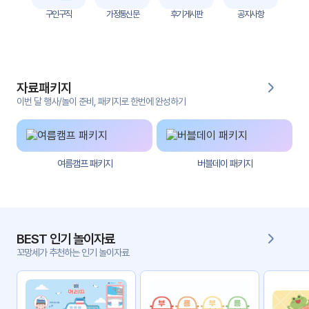
자
구인구직
가정통신문
후기게시판
공지사항
료
전
키오
체
스크
자료패키지
활동
그림
지
이번 달 행사/놀이 준비, 패키지로 한번에 완성하기
환경
PPT
구성
여름캠프 패키지
버블데이 패키지
동영
동요/
상
음원
문서
사진
서식
BEST 인기 놀이자료
꼬망세가 추천하는 인기 놀이자료
크래
놀이패
프트
키지