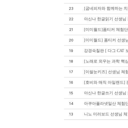
23
[굽네피자와 함께하는 치
22
아신나 한글읽기 선생님
21
[미미월드]폼티커 체험단
20
[미미월드] 폼티커 선생
19
강경숙칠판 [ 다그 CAT 
18
[노래로 외우는 과학 핵심
17
[이쌀눈키즈] 선생님 체
16
[호비와 매직 아일랜드] 
15
아신나 한글쓰기 선생님
14
아쿠아플라넷일산 체험단
13
니노 미러보드 선생님 체