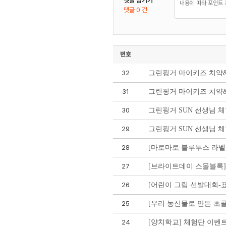
댓글 남기기
댓글 0 건
번호
32
그린핑거 마이키즈 치약
31
그린핑거 마이키즈 치약
30
그린핑거 SUN 선생님 
29
그린핑거 SUN 선생님 
28
[마로마로 블루투스 라벨프
27
[브라이트데이 스몰블록]
26
[어린이 그림 선발대회-표
25
[우리 농신물로 만든 초콜
24
[양치학교] 체험단 이벤