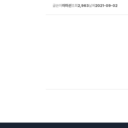
글쓴이
이미선
조회
2,963
날짜
2021-09-02