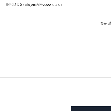
글쓴이
윤지영
조회
4,282
날짜
2022-03-07
좋은 강