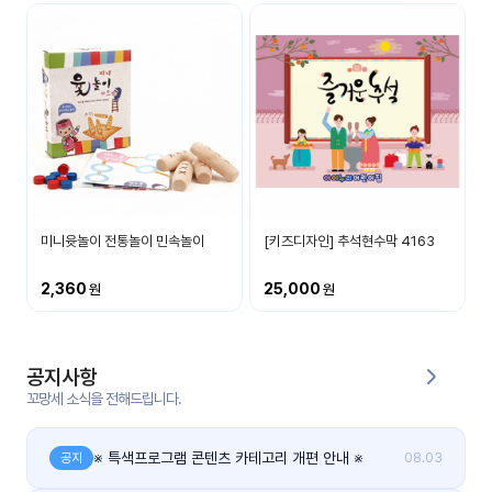
커
뮤
니
티
이벤
공지
트
사항
미니윳놀이 전통놀이 민속놀이
[키즈디자인] 추석현수막 4163
우리
후기
들의
게시
이야
판
2,360
25,000
기
인스
유튜
타그
공지사항
브
램
꼬망세 소식을 전해드립니다.
블로
그
※ 특색프로그램 콘텐츠 카테고리 개편 안내 ※
공지
08.03