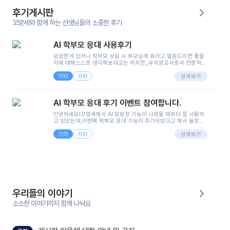
후기게시판
꼬망세와 함께 하는 선생님들의 소중한 후기
AI 학부모 응대 사용후기
궁금한게 있거나 학부모 상담 시 부모님께 뭐라고 말씀드리면 좋을
지에 대해스스로 생각해보려고는 하지만,,유치원교사로서 전문적인
지식은 가지고 있지만 막상 부모님이 이해하시기 쉽게 말로 풀어내
기타
기타
려니 어려울때가...^^(저만 그런거 아니죠 ㅜㅜ)꼬망봇의 장점은 지
상세보기
피티나 제미나이는 몇세이고 여자인지 남자인지 등그래도 좀 기본
정보를 제공하면서 물어봐야할 때가 있어그때마다 정보를 입력하는
것도,또 요즘 부모님들이 ai 활용하는 거를꺼려하시는 분들도 꽤 많
AI 학부모 응대 후기 이벤트 참여합니다.
으셔서 고민이 됐는데ai 학부모 응대를 써볼 수 있어서 좋았어요!앞
으로 쓸 일이 없다면 좋겠지만..ㅎ....(매일 매일이 조용히 지나갔으
안녕하세요!꼬망세에서 AI 알림장 기능이 나왔을 때부터 잘 사용하
면..)그리고 제가 신입 때 이게 있었더라면 ㅜㅜㅜㅜ?응대 팁이 정말
고 있었는데,이번에 학부모 응대 기능이 추가되었다고 해서 놀랐습
좋은거 같아요지금은 그래도 아이들이 잘 이해 되지만초임 때는 정
니다.저는 아직 어린이집 2년차 교사인데, 헤드 교사가 되어 학부모
말 어려워서 항상다른 선생님들께 도움을 요청했었거든요..ㅠ*일지
기타
기타
님 응대에 더 많은 부담을 느끼고 있습니다 ㅠㅠ이번에 제가 원에서
상세보기
쓸 때도 좀 도움이 되는 거 같아요!
겪은 일과 학부모님께 전달드렸던 내용을 함께 보시고,저와 비슷한
입장의 저연차 선생님들께도 작은 도움이 되었으면 좋겠습니다. 이
부분은 제가 꼬망봇에 간단하게 입력한 내용입니다.아이 기저귀 안
에 피처럼 보이는 부분이 있어서 오전 일과 동안 지켜보고,낮잠 이후
에 전화를 드릴 예정이었습니다.이 부분은 제가 입력한 내용에 대해
꼬망봇이 알려준 소통 스크립트입니다.전화로 소통할 예정이었어
서, 대화용을 활용했습니다.늘 전화로 학부모님과 소통할 때는 고민
을 많이 하는데,꼬망봇 덕분에 고민하는 시간을 줄이고 학부모님을
우리들의 이야기
안심시킬 수 있었습니다.이 부분은 꼬망봇이 추가로 알려준 응대 tip
입니다.학부모님께 전화를 드리기 전에, 내용을 숙지하여 좀 더 전문
소소한 이야기까지 함께 나눠요
성 있는 교사가 되어 대화를 나눌 수 있었습니다.꼬망세 AI학부모 응
대 팁을 실제로 사용해 본 후기이며,저는 고연차가 될 때까지도 애용
할 것 같습니다. 제 메이트 선생님께도 적극 추천할 예정입니다.좋은
기능을 개발해 주셔서 감사합니다.