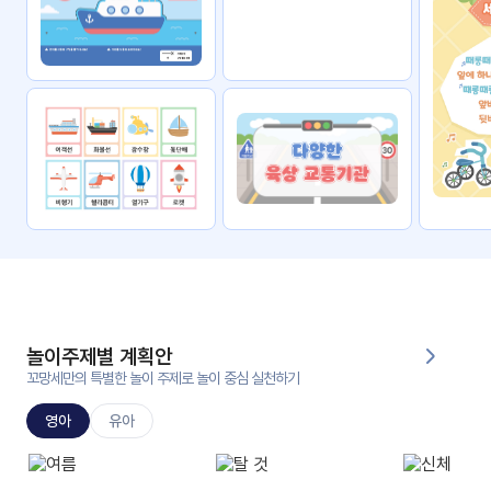
자료
패키
무료
지
꼬망
킨더캔
세 보
버스
드
스마
트프
렌즈
원
운
영
놀이주제별 계획안
가정
꼬망세만의 특별한 놀이 주제로 놀이 중심 실천하기
부모
통신
교육
문
영아
유아
문제
적응
행동
프로