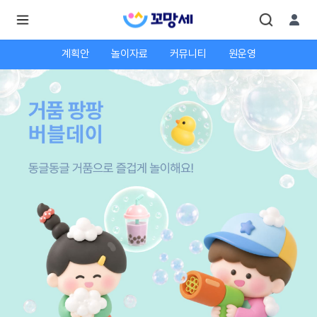
계획안
놀이자료
커뮤니티
원운영
로
로
그
그
인
하
인
시
회
면
원가
더
많
입
은
서
비
스
를
이
용
하
실
수
있
어
요.