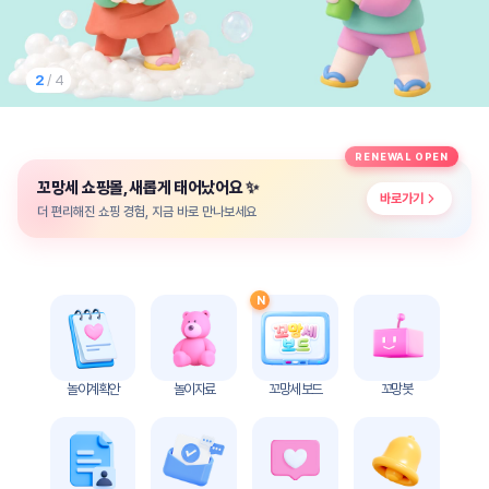
놀
이
계
획
3
/ 4
안
놀이
주제
월간
RENEWAL OPEN
별
계획
✨
꼬망세 쇼핑몰, 새롭게 태어났어요
계획
안
바로가기
안
더 편리해진 쇼핑 경험, 지금 바로 만나보세요
주간
단위
계획
계획
안
안
N
기본
안전
생활
교육
습관
놀이계획안
놀이자료
꼬망세 보드
꼬망봇
놀
이