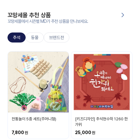
대처
그램
방법
꼬망세몰 추천 상품
꼬망세몰에서 시즌별 MD가 추천 상품을 만나보세요.
평
생
추석
동물
브랜드전
교
육
원
추석
온라
추석명절에 대해 알아봐요
줌
인 강
강의
의
무료
강의
수강
및
후기
세미
나
전통놀이 5종 세트(주머니형)
[키즈디자인] 추석현수막 1260 한
강의
가위
자료
7,800
25,000
실