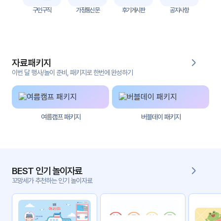
자
구인구직
가정통신문
후기게시판
공지사항
료
전
키오
체
스크
자료패키지
활동
그림
지
이번 달 행사/놀이 준비, 패키지로 한번에 완성하기
환경
PPT
구성
여름캠프 패키지
버블데이 패키지
동영
동요/
상
음원
문서
사진
서식
BEST 인기 놀이자료
꼬망세가 추천하는 인기 놀이자료
크래
놀이패
프트
키지