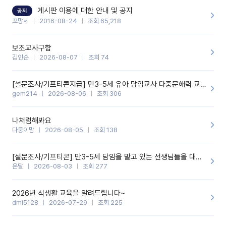
할 것 같습니다. 제 메이트 선생님께도 적극 추천할 예정입니다.좋은
기능을 개발해 주셔서 감사합니다.
게시판 이용에 대한 안내 및 공지
공지
꼬망세
2016-08-24
조회 65,218
보조교사구함
김인순
2026-08-07
조회 74
[설문조사/기프티콘지급] 만3-5세 유아 담임교사 다중문해력 교육 증진을 위한 설문조사
gem214
2026-08-06
조회 306
나처럼해봐요
다둥이맘
2026-08-05
조회 138
[설문조사/기프티콘] 만3-5세 담임을 맡고 있는 선생님들을 대상으로 설문조사를 합니다!
온달
2026-08-03
조회 277
2026년 식생활 교육을 알려드립니다~
dml5128
2026-07-29
조회 225