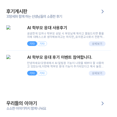
후기게시판
꼬망세와 함께 하는 선생님들의 소중한 후기
AI 학부모 응대 사용후기
궁금한게 있거나 학부모 상담 시 부모님께 뭐라고 말씀드리면 좋을
지에 대해스스로 생각해보려고는 하지만,,유치원교사로서 전문적인
지식은 가지고 있지만 막상 부모님이 이해하시기 쉽게 말로 풀어내
기타
기타
려니 어려울때가...^^(저만 그런거 아니죠 ㅜㅜ)꼬망봇의 장점은 지
상세보기
피티나 제미나이는 몇세이고 여자인지 남자인지 등그래도 좀 기본
정보를 제공하면서 물어봐야할 때가 있어그때마다 정보를 입력하는
것도,또 요즘 부모님들이 ai 활용하는 거를꺼려하시는 분들도 꽤 많
AI 학부모 응대 후기 이벤트 참여합니다.
으셔서 고민이 됐는데ai 학부모 응대를 써볼 수 있어서 좋았어요!앞
으로 쓸 일이 없다면 좋겠지만..ㅎ....(매일 매일이 조용히 지나갔으
안녕하세요!꼬망세에서 AI 알림장 기능이 나왔을 때부터 잘 사용하
면..)그리고 제가 신입 때 이게 있었더라면 ㅜㅜㅜㅜ?응대 팁이 정말
고 있었는데,이번에 학부모 응대 기능이 추가되었다고 해서 놀랐습
좋은거 같아요지금은 그래도 아이들이 잘 이해 되지만초임 때는 정
니다.저는 아직 어린이집 2년차 교사인데, 헤드 교사가 되어 학부모
말 어려워서 항상다른 선생님들께 도움을 요청했었거든요..ㅠ*일지
기타
기타
님 응대에 더 많은 부담을 느끼고 있습니다 ㅠㅠ이번에 제가 원에서
상세보기
쓸 때도 좀 도움이 되는 거 같아요!
겪은 일과 학부모님께 전달드렸던 내용을 함께 보시고,저와 비슷한
입장의 저연차 선생님들께도 작은 도움이 되었으면 좋겠습니다. 이
부분은 제가 꼬망봇에 간단하게 입력한 내용입니다.아이 기저귀 안
에 피처럼 보이는 부분이 있어서 오전 일과 동안 지켜보고,낮잠 이후
에 전화를 드릴 예정이었습니다.이 부분은 제가 입력한 내용에 대해
꼬망봇이 알려준 소통 스크립트입니다.전화로 소통할 예정이었어
서, 대화용을 활용했습니다.늘 전화로 학부모님과 소통할 때는 고민
을 많이 하는데,꼬망봇 덕분에 고민하는 시간을 줄이고 학부모님을
우리들의 이야기
안심시킬 수 있었습니다.이 부분은 꼬망봇이 추가로 알려준 응대 tip
입니다.학부모님께 전화를 드리기 전에, 내용을 숙지하여 좀 더 전문
소소한 이야기까지 함께 나눠요
성 있는 교사가 되어 대화를 나눌 수 있었습니다.꼬망세 AI학부모 응
대 팁을 실제로 사용해 본 후기이며,저는 고연차가 될 때까지도 애용