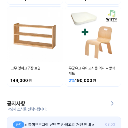
커
뮤
니
티
이벤
공지
트
사항
우리
후기
들의
고무 영아교구장 트임
무궁유교 유아교사용 의자 + 방석
게시
이야
세트
판
기
144,000
2%
190,000
인스
유튜
타그
브
램
공지사항
꼬망세 소식을 전해드립니다.
블로
그
※ 특색프로그램 콘텐츠 카테고리 개편 안내 ※
공지
08.03