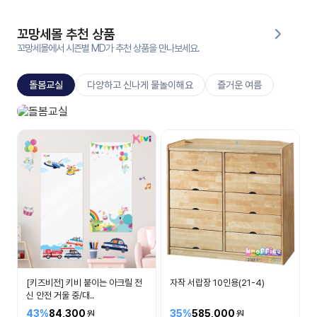
대처
그램
방법
꼬망세몰 추천 상품
꼬망세몰에서 시즌별 MD가 추천 상품을 만나보세요.
평
생
돌봄교실
다양하고 신나게 물놀이해요
즐거운 여름
교
육
원
돌봄교실
온라
매일 매일 즐거운 시간
줌
인 강
강의
의
무료
강의
수강
및
후기
세미
나
강의
[키즈비전] 키비 붙이는 아크릴 전
자작 서랍장 10인용(21-4)
자료
신 안전 거울 중/대..
실
43%
84,300
35%
585,000