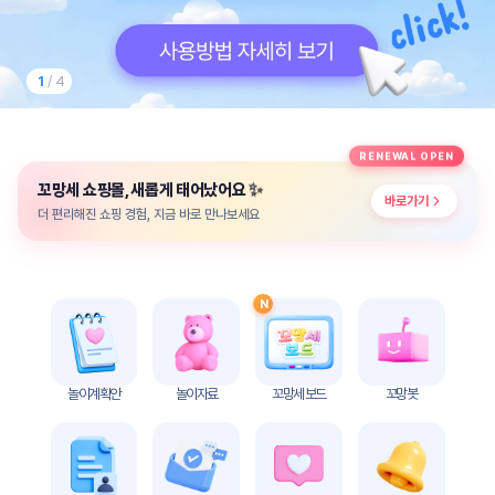
놀
이
계
획
2
/ 4
안
놀이
주제
월간
RENEWAL OPEN
별
계획
✨
꼬망세 쇼핑몰, 새롭게 태어났어요
계획
안
바로가기
안
더 편리해진 쇼핑 경험, 지금 바로 만나보세요
주간
단위
계획
계획
안
안
N
기본
안전
생활
교육
습관
놀이계획안
놀이자료
꼬망세 보드
꼬망봇
놀
이