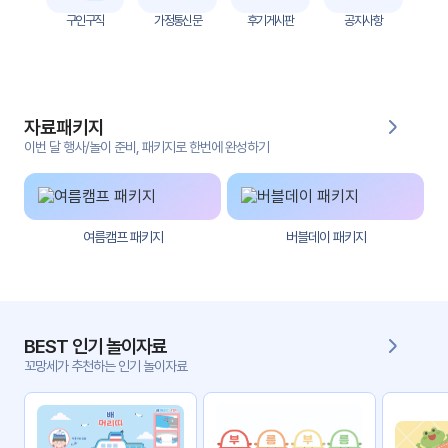
자
구인구직
가정통신문
후기게시판
공지사항
료
전
키오
체
스크
자료패키지
활동
그림
지
이번 달 행사/놀이 준비, 패키지로 한번에 완성하기
환경
PPT
구성
여름캠프 패키지
버블데이 패키지
동영
동요/
상
음원
문서
사진
서식
BEST 인기 놀이자료
꼬망세가 추천하는 인기 놀이자료
크래
놀이패
프트
키지