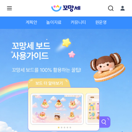
계획안
놀이자료
커뮤니티
원운영
로
로
그
그
인
하
인
시
회
면
원가
더
많
입
은
서
비
스
를
이
용
하
실
수
있
어
요.