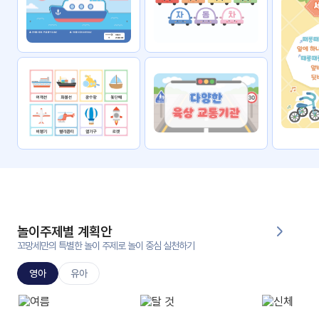
자료
패키
무료
지
꼬망
킨더캔
세 보
버스
드
스마
트프
렌즈
원
운
영
놀이주제별 계획안
가정
꼬망세만의 특별한 놀이 주제로 놀이 중심 실천하기
부모
통신
교육
문
영아
유아
문제
적응
행동
프로