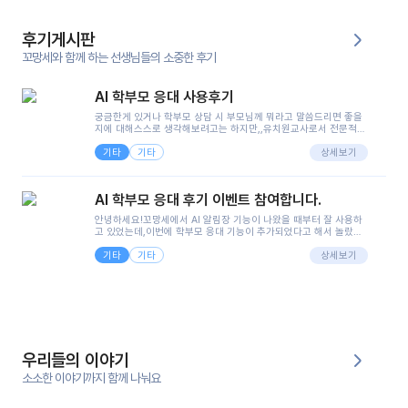
후기게시판
꼬망세와 함께 하는 선생님들의 소중한 후기
AI 학부모 응대 사용후기
궁금한게 있거나 학부모 상담 시 부모님께 뭐라고 말씀드리면 좋을
지에 대해스스로 생각해보려고는 하지만,,유치원교사로서 전문적인
지식은 가지고 있지만 막상 부모님이 이해하시기 쉽게 말로 풀어내
기타
기타
려니 어려울때가...^^(저만 그런거 아니죠 ㅜㅜ)꼬망봇의 장점은 지
상세보기
피티나 제미나이는 몇세이고 여자인지 남자인지 등그래도 좀 기본
정보를 제공하면서 물어봐야할 때가 있어그때마다 정보를 입력하는
것도,또 요즘 부모님들이 ai 활용하는 거를꺼려하시는 분들도 꽤 많
AI 학부모 응대 후기 이벤트 참여합니다.
으셔서 고민이 됐는데ai 학부모 응대를 써볼 수 있어서 좋았어요!앞
으로 쓸 일이 없다면 좋겠지만..ㅎ....(매일 매일이 조용히 지나갔으
안녕하세요!꼬망세에서 AI 알림장 기능이 나왔을 때부터 잘 사용하
면..)그리고 제가 신입 때 이게 있었더라면 ㅜㅜㅜㅜ?응대 팁이 정말
고 있었는데,이번에 학부모 응대 기능이 추가되었다고 해서 놀랐습
좋은거 같아요지금은 그래도 아이들이 잘 이해 되지만초임 때는 정
니다.저는 아직 어린이집 2년차 교사인데, 헤드 교사가 되어 학부모
말 어려워서 항상다른 선생님들께 도움을 요청했었거든요..ㅠ*일지
기타
기타
님 응대에 더 많은 부담을 느끼고 있습니다 ㅠㅠ이번에 제가 원에서
상세보기
쓸 때도 좀 도움이 되는 거 같아요!
겪은 일과 학부모님께 전달드렸던 내용을 함께 보시고,저와 비슷한
입장의 저연차 선생님들께도 작은 도움이 되었으면 좋겠습니다. 이
부분은 제가 꼬망봇에 간단하게 입력한 내용입니다.아이 기저귀 안
에 피처럼 보이는 부분이 있어서 오전 일과 동안 지켜보고,낮잠 이후
에 전화를 드릴 예정이었습니다.이 부분은 제가 입력한 내용에 대해
꼬망봇이 알려준 소통 스크립트입니다.전화로 소통할 예정이었어
서, 대화용을 활용했습니다.늘 전화로 학부모님과 소통할 때는 고민
을 많이 하는데,꼬망봇 덕분에 고민하는 시간을 줄이고 학부모님을
우리들의 이야기
안심시킬 수 있었습니다.이 부분은 꼬망봇이 추가로 알려준 응대 tip
입니다.학부모님께 전화를 드리기 전에, 내용을 숙지하여 좀 더 전문
소소한 이야기까지 함께 나눠요
성 있는 교사가 되어 대화를 나눌 수 있었습니다.꼬망세 AI학부모 응
대 팁을 실제로 사용해 본 후기이며,저는 고연차가 될 때까지도 애용