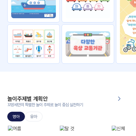
자료
패키
무료
지
꼬망
킨더캔
세 보
버스
드
스마
트프
렌즈
원
운
영
놀이주제별 계획안
가정
꼬망세만의 특별한 놀이 주제로 놀이 중심 실천하기
부모
통신
교육
문
영아
유아
문제
적응
행동
프로