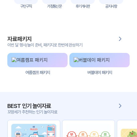
자
구인구직
가정통신문
후기게시판
공지사항
료
전
키오
체
스크
자료패키지
활동
그림
지
이번 달 행사/놀이 준비, 패키지로 한번에 완성하기
환경
PPT
구성
여름캠프 패키지
버블데이 패키지
동영
동요/
상
음원
문서
사진
서식
BEST 인기 놀이자료
꼬망세가 추천하는 인기 놀이자료
크래
놀이패
프트
키지