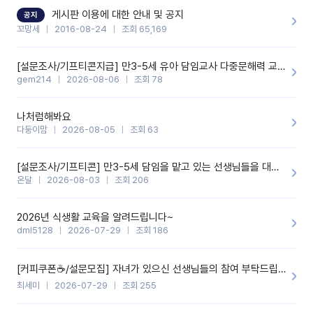
할 것 같습니다. 제 메이트 선생님께도 적극 추천할 예정입니다.좋은
기능을 개발해 주셔서 감사합니다.
게시판 이용에 대한 안내 및 공지
공지
꼬망세
2016-08-24
조회 65,169
[설문조사/기프티콘지급] 만3-5세 유아 담임교사 다중문해력 교육 증진을 위한 설문조사
gem214
2026-08-06
조회 78
나처럼해봐요
다둥이맘
2026-08-05
조회 63
[설문조사/기프티콘] 만3-5세 담임을 맡고 있는 선생님들을 대상으로 설문조사를 합니다!
온달
2026-08-03
조회 206
2026년 식생활 교육을 알려드립니다~
dml5128
2026-07-29
조회 186
[커피쿠폰☕️/설문모집] 자녀가 있으신 선생님들의 참여 부탁드립니다!!
최세미
2026-07-29
조회 255