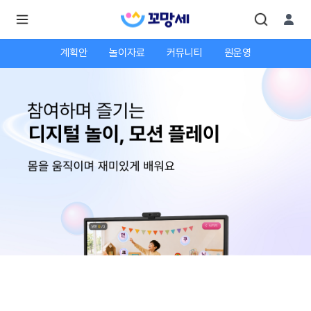
계획안
놀이자료
커뮤니티
원운영
로
로
그
그
인
하
인
시
회
면
원가
더
많
입
은
서
비
스
를
이
용
하
실
수
있
어
요.