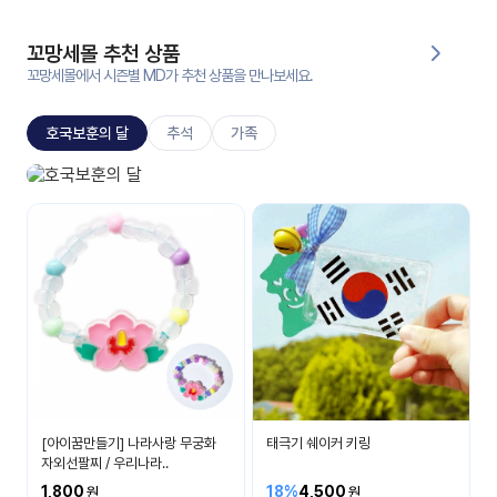
대처
그램
방법
꼬망세몰 추천 상품
꼬망세몰에서 시즌별 MD가 추천 상품을 만나보세요.
평
생
호국보훈의 달
추석
가족
교
육
원
호국보훈의 달
온라
나라 사랑을 배워요
줌
인 강
강의
의
무료
강의
수강
및
후기
세미
나
강의
[아이꿈만들기] 나라사랑 무궁화
태극기 쉐이커 키링
자료
자외선팔찌 / 우리나라..
실
1,800
18%
4,500