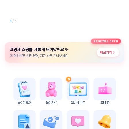
놀
이
계
획
1
/ 4
안
놀이
주제
월간
RENEWAL OPEN
별
계획
✨
꼬망세 쇼핑몰, 새롭게 태어났어요
계획
안
바로가기
안
더 편리해진 쇼핑 경험, 지금 바로 만나보세요
주간
단위
계획
계획
안
안
N
기본
안전
생활
교육
습관
놀이계획안
놀이자료
꼬망세 보드
꼬망봇
놀
이