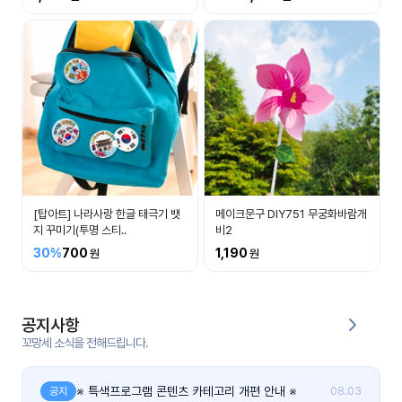
커
뮤
니
티
이벤
공지
트
사항
우리
후기
들의
[탑아트] 나라사랑 한글 태극기 뱃
메이크문구 DIY751 무궁화바람개
게시
이야
지 꾸미기(투명 스티..
비2
판
기
30%
700
1,190
인스
유튜
타그
브
램
공지사항
꼬망세 소식을 전해드립니다.
블로
그
※ 특색프로그램 콘텐츠 카테고리 개편 안내 ※
공지
08.03