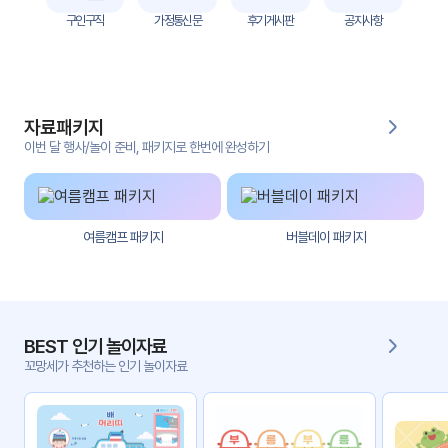
자
구인구직
가정통신문
후기게시판
공지사항
료
전
키오
체
스크
자료패키지
활동
그림
지
이번 달 행사/놀이 준비, 패키지로 한번에 완성하기
환경
PPT
구성
여름캠프 패키지
버블데이 패키지
동영
동요/
상
음원
문서
사진
서식
BEST 인기 놀이자료
꼬망세가 추천하는 인기 놀이자료
크래
놀이패
프트
키지