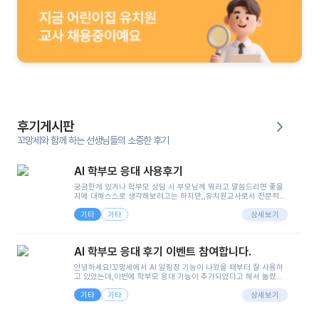
후기게시판
꼬망세와 함께 하는 선생님들의 소중한 후기
AI 학부모 응대 사용후기
궁금한게 있거나 학부모 상담 시 부모님께 뭐라고 말씀드리면 좋을
지에 대해스스로 생각해보려고는 하지만,,유치원교사로서 전문적인
지식은 가지고 있지만 막상 부모님이 이해하시기 쉽게 말로 풀어내
기타
기타
려니 어려울때가...^^(저만 그런거 아니죠 ㅜㅜ)꼬망봇의 장점은 지
상세보기
피티나 제미나이는 몇세이고 여자인지 남자인지 등그래도 좀 기본
정보를 제공하면서 물어봐야할 때가 있어그때마다 정보를 입력하는
것도,또 요즘 부모님들이 ai 활용하는 거를꺼려하시는 분들도 꽤 많
AI 학부모 응대 후기 이벤트 참여합니다.
으셔서 고민이 됐는데ai 학부모 응대를 써볼 수 있어서 좋았어요!앞
으로 쓸 일이 없다면 좋겠지만..ㅎ....(매일 매일이 조용히 지나갔으
안녕하세요!꼬망세에서 AI 알림장 기능이 나왔을 때부터 잘 사용하
면..)그리고 제가 신입 때 이게 있었더라면 ㅜㅜㅜㅜ?응대 팁이 정말
고 있었는데,이번에 학부모 응대 기능이 추가되었다고 해서 놀랐습
좋은거 같아요지금은 그래도 아이들이 잘 이해 되지만초임 때는 정
니다.저는 아직 어린이집 2년차 교사인데, 헤드 교사가 되어 학부모
말 어려워서 항상다른 선생님들께 도움을 요청했었거든요..ㅠ*일지
기타
기타
님 응대에 더 많은 부담을 느끼고 있습니다 ㅠㅠ이번에 제가 원에서
상세보기
쓸 때도 좀 도움이 되는 거 같아요!
겪은 일과 학부모님께 전달드렸던 내용을 함께 보시고,저와 비슷한
입장의 저연차 선생님들께도 작은 도움이 되었으면 좋겠습니다. 이