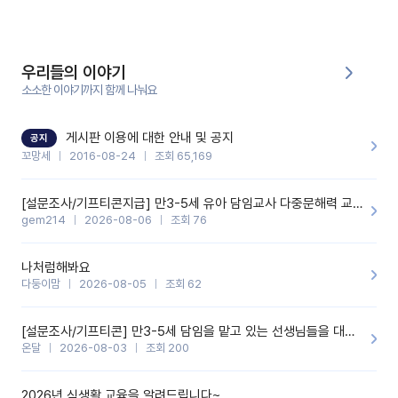
부분은 제가 꼬망봇에 간단하게 입력한 내용입니다.아이 기저귀 안
에 피처럼 보이는 부분이 있어서 오전 일과 동안 지켜보고,낮잠 이후
에 전화를 드릴 예정이었습니다.이 부분은 제가 입력한 내용에 대해
꼬망봇이 알려준 소통 스크립트입니다.전화로 소통할 예정이었어
서, 대화용을 활용했습니다.늘 전화로 학부모님과 소통할 때는 고민
을 많이 하는데,꼬망봇 덕분에 고민하는 시간을 줄이고 학부모님을
우리들의 이야기
안심시킬 수 있었습니다.이 부분은 꼬망봇이 추가로 알려준 응대 tip
입니다.학부모님께 전화를 드리기 전에, 내용을 숙지하여 좀 더 전문
소소한 이야기까지 함께 나눠요
성 있는 교사가 되어 대화를 나눌 수 있었습니다.꼬망세 AI학부모 응
대 팁을 실제로 사용해 본 후기이며,저는 고연차가 될 때까지도 애용
할 것 같습니다. 제 메이트 선생님께도 적극 추천할 예정입니다.좋은
기능을 개발해 주셔서 감사합니다.
게시판 이용에 대한 안내 및 공지
공지
꼬망세
2016-08-24
조회 65,169
[설문조사/기프티콘지급] 만3-5세 유아 담임교사 다중문해력 교육 증진을 위한 설문조사
gem214
2026-08-06
조회 76
나처럼해봐요
다둥이맘
2026-08-05
조회 62
[설문조사/기프티콘] 만3-5세 담임을 맡고 있는 선생님들을 대상으로 설문조사를 합니다!
온달
2026-08-03
조회 200
2026년 식생활 교육을 알려드립니다~