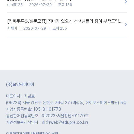
dml5128
2026-07-29
조회 186
[커피쿠폰☕️/설문모집] 자녀가 있으신 선생님들의 참여 부탁드립니다!!
최세미
2026-07-29
조회 255
(주)꼬망세미디어
대표이사 : 최남호
(06224) 서울 강남구 논현로 76길 27 (역삼동, 에이포스페이스빌딩) 5층
사업자등록번호: 105-81-01773
통신판매업등록번호 : 제2023-서울강남-01170호
개인정보관리책임자 : 최훈(web@edupre.co.kr)
이용약관
개인정보처리방침
PC 버전