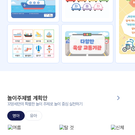
자료
패키
무료
지
꼬망
킨더캔
세 보
버스
드
스마
트프
렌즈
원
운
영
놀이주제별 계획안
가정
꼬망세만의 특별한 놀이 주제로 놀이 중심 실천하기
부모
통신
교육
문
영아
유아
문제
적응
행동
프로