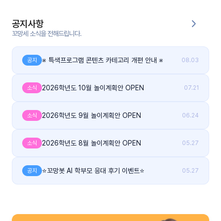
커
공지사항
뮤
꼬망세 소식을 전해드립니다.
니
티
※ 특색프로그램 콘텐츠 카테고리 개편 안내 ※
공지
08.03
이벤
공지
트
사항
2026학년도 10월 놀이계획안 OPEN
소식
07.21
우리
후기
2026학년도 9월 놀이계획안 OPEN
소식
06.24
들의
게시
이야
판
기
2026학년도 8월 놀이계획안 OPEN
소식
05.27
인스
유튜
타그
브
⭐꼬망봇 AI 학부모 응대 후기 이벤트⭐
공지
05.27
램
블로
그