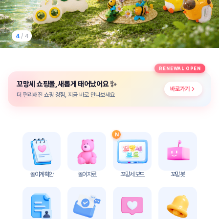
놀
이
계
획
4
/ 4
안
놀이
주제
월간
RENEWAL OPEN
별
계획
✨
꼬망세 쇼핑몰, 새롭게 태어났어요
계획
안
바로가기
안
더 편리해진 쇼핑 경험, 지금 바로 만나보세요
주간
단위
계획
계획
안
안
N
기본
안전
생활
교육
습관
놀이계획안
놀이자료
꼬망세 보드
꼬망봇
놀
이