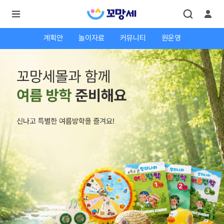
계획안
놀이자료
커뮤니티
원운영
로
로
그
그
인
하
인
시
회
면
원가
더
많
입
은
서
비
스
를
이
용
하
실
수
있
어
요.