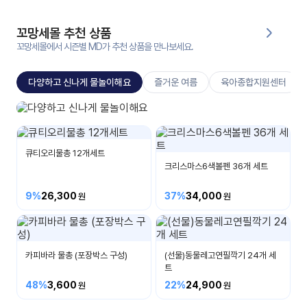
대처
그램
방법
꼬망세몰 추천 상품
꼬망세몰에서 시즌별 MD가 추천 상품을 만나보세요.
평
생
다양하고 신나게 물놀이해요
즐거운 여름
육아종합지원센터
교
육
원
지나상사
온라
비눗방울/물총/말랑이/우산외
줌
인 강
큐티오리물총 12개세트
강의
의
크리스마스6색볼펜 36개 세트
무료
9%
26,300
37%
34,000
강의
수강
및
후기
세미
나
카피바라 물총 (포장박스 구성)
(선물)동물레고연필깍기 24개 세
트
강의
자료
48%
3,600
22%
24,900
실