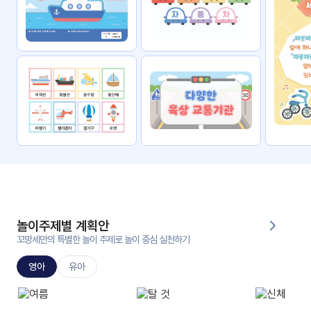
자료
패키
무료
지
꼬망
킨더캔
세 보
버스
드
스마
트프
렌즈
원
운
영
놀이주제별 계획안
가정
꼬망세만의 특별한 놀이 주제로 놀이 중심 실천하기
부모
통신
교육
문
영아
유아
문제
적응
행동
프로