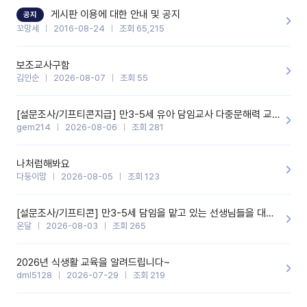
할 것 같습니다. 제 메이트 선생님께도 적극 추천할 예정입니다.좋은
기능을 개발해 주셔서 감사합니다.
게시판 이용에 대한 안내 및 공지
공지
꼬망세
2016-08-24
조회 65,215
보조교사구함
김인순
2026-08-07
조회 55
[설문조사/기프티콘지급] 만3-5세 유아 담임교사 다중문해력 교육 증진을 위한 설문조사
gem214
2026-08-06
조회 281
나처럼해봐요
다둥이맘
2026-08-05
조회 123
[설문조사/기프티콘] 만3-5세 담임을 맡고 있는 선생님들을 대상으로 설문조사를 합니다!
온달
2026-08-03
조회 265
2026년 식생활 교육을 알려드립니다~
dml5128
2026-07-29
조회 219