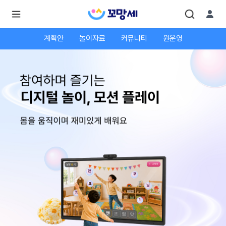
계획안
놀이자료
커뮤니티
원운영
로
로
그
그
인
하
인
시
회
면
원가
더
많
입
은
서
비
스
를
이
용
하
실
수
있
어
요.