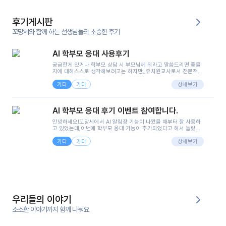
후기게시판
꼬망세와 함께 하는 선생님들의 소중한 후기
AI 학부모 응대 사용후기
궁금한게 있거나 학부모 상담 시 부모님께 뭐라고 말씀드리면 좋을
지에 대해스스로 생각해보려고는 하지만,,유치원교사로서 전문적인
지식은 가지고 있지만 막상 부모님이 이해하시기 쉽게 말로 풀어내
기타
기타
려니 어려울때가...^^(저만 그런거 아니죠 ㅜㅜ)꼬망봇의 장점은 지
상세보기
피티나 제미나이는 몇세이고 여자인지 남자인지 등그래도 좀 기본
정보를 제공하면서 물어봐야할 때가 있어그때마다 정보를 입력하는
것도,또 요즘 부모님들이 ai 활용하는 거를꺼려하시는 분들도 꽤 많
AI 학부모 응대 후기 이벤트 참여합니다.
으셔서 고민이 됐는데ai 학부모 응대를 써볼 수 있어서 좋았어요!앞
으로 쓸 일이 없다면 좋겠지만..ㅎ....(매일 매일이 조용히 지나갔으
안녕하세요!꼬망세에서 AI 알림장 기능이 나왔을 때부터 잘 사용하
면..)그리고 제가 신입 때 이게 있었더라면 ㅜㅜㅜㅜ?응대 팁이 정말
고 있었는데,이번에 학부모 응대 기능이 추가되었다고 해서 놀랐습
좋은거 같아요지금은 그래도 아이들이 잘 이해 되지만초임 때는 정
니다.저는 아직 어린이집 2년차 교사인데, 헤드 교사가 되어 학부모
말 어려워서 항상다른 선생님들께 도움을 요청했었거든요..ㅠ*일지
기타
기타
님 응대에 더 많은 부담을 느끼고 있습니다 ㅠㅠ이번에 제가 원에서
상세보기
쓸 때도 좀 도움이 되는 거 같아요!
겪은 일과 학부모님께 전달드렸던 내용을 함께 보시고,저와 비슷한
입장의 저연차 선생님들께도 작은 도움이 되었으면 좋겠습니다. 이
부분은 제가 꼬망봇에 간단하게 입력한 내용입니다.아이 기저귀 안
에 피처럼 보이는 부분이 있어서 오전 일과 동안 지켜보고,낮잠 이후
에 전화를 드릴 예정이었습니다.이 부분은 제가 입력한 내용에 대해
꼬망봇이 알려준 소통 스크립트입니다.전화로 소통할 예정이었어
서, 대화용을 활용했습니다.늘 전화로 학부모님과 소통할 때는 고민
을 많이 하는데,꼬망봇 덕분에 고민하는 시간을 줄이고 학부모님을
우리들의 이야기
안심시킬 수 있었습니다.이 부분은 꼬망봇이 추가로 알려준 응대 tip
입니다.학부모님께 전화를 드리기 전에, 내용을 숙지하여 좀 더 전문
소소한 이야기까지 함께 나눠요
성 있는 교사가 되어 대화를 나눌 수 있었습니다.꼬망세 AI학부모 응
대 팁을 실제로 사용해 본 후기이며,저는 고연차가 될 때까지도 애용