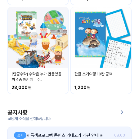
커
뮤
니
티
이벤
공지
트
사항
우리
후기
들의
[만공수학] 수학은 누가 만들었을
한글 쓰기여행 10칸 공책
게시
이야
까 4종 패키지 - 수..
판
기
28,000
1,200
인스
유튜
타그
브
램
공지사항
꼬망세 소식을 전해드립니다.
블로
그
※ 특색프로그램 콘텐츠 카테고리 개편 안내 ※
공지
08.03