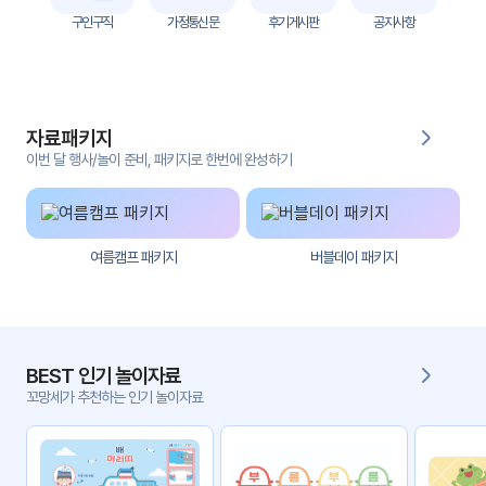
자
구인구직
가정통신문
후기게시판
공지사항
료
전
키오
체
스크
자료패키지
활동
그림
지
이번 달 행사/놀이 준비, 패키지로 한번에 완성하기
환경
PPT
구성
여름캠프 패키지
버블데이 패키지
동영
동요/
상
음원
문서
사진
서식
BEST 인기 놀이자료
꼬망세가 추천하는 인기 놀이자료
크래
놀이패
프트
키지