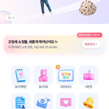
놀
이
계
획
1
/ 4
안
놀이
주제
월간
RENEWAL OPEN
별
계획
✨
꼬망세 쇼핑몰, 새롭게 태어났어요
계획
안
바로가기
안
더 편리해진 쇼핑 경험, 지금 바로 만나보세요
주간
단위
계획
계획
안
안
N
기본
안전
생활
교육
습관
놀이계획안
놀이자료
꼬망세 보드
꼬망봇
놀
이