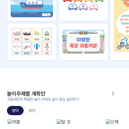
자료
패키
무료
지
꼬망
킨더캔
세 보
버스
드
스마
트프
렌즈
원
운
영
놀이주제별 계획안
가정
꼬망세만의 특별한 놀이 주제로 놀이 중심 실천하기
부모
통신
교육
문
영아
유아
문제
적응
행동
프로