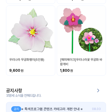
커
뮤
니
티
이벤
공지
트
사항
우리
후기
들의
우리나라 무궁화팽이(5인용)
[해피메이크]우리나라꽃 무궁화 바
게시
이야
람개비
판
기
9,600
1,800
인스
유튜
타그
브
램
공지사항
꼬망세 소식을 전해드립니다.
블로
그
※ 특색프로그램 콘텐츠 카테고리 개편 안내 ※
공지
08.03