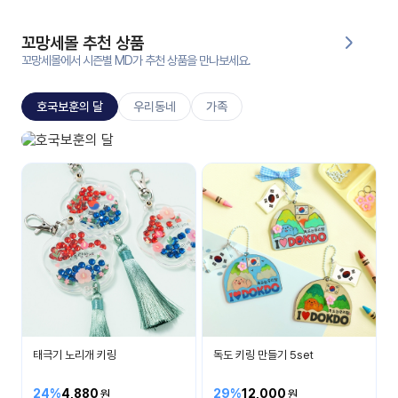
대처
그램
방법
꼬망세몰 추천 상품
꼬망세몰에서 시즌별 MD가 추천 상품을 만나보세요.
평
생
호국보훈의 달
우리동네
가족
교
육
원
호국보훈의 달
온라
나라 사랑을 배워요
줌
인 강
강의
의
무료
강의
수강
및
후기
세미
나
강의
태극기 노리개 키링
독도 키링 만들기 5set
자료
실
24%
4,880
29%
12,000