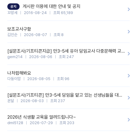
할 것 같습니다. 제 메이트 선생님께도 적극 추천할 예정입니다.좋은
기능을 개발해 주셔서 감사합니다.
게시판 이용에 대한 안내 및 공지
공지
꼬망세
2016-08-24
조회 65,189
보조교사구함
김인순
2026-08-07
조회 8
[설문조사/기프티콘지급] 만3-5세 유아 담임교사 다중문해력 교육 증진을 위한 설문조사
gem214
2026-08-06
조회 247
나처럼해봐요
다둥이맘
2026-08-05
조회 96
[설문조사/기프티콘] 만3-5세 담임을 맡고 있는 선생님들을 대상으로 설문조사를 합니다!
온달
2026-08-03
조회 237
2026년 식생활 교육을 알려드립니다~
dml5128
2026-07-29
조회 203