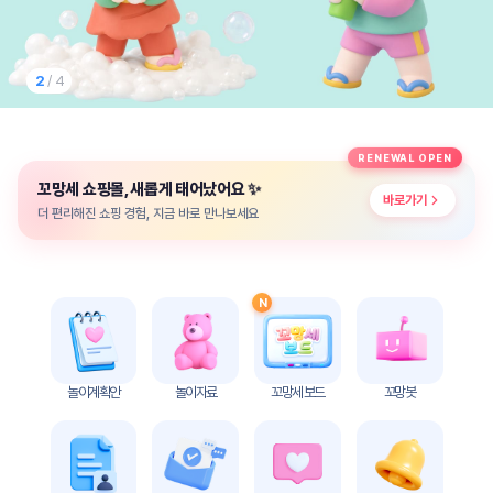
놀
이
계
획
2
/ 4
안
놀이
주제
월간
RENEWAL OPEN
별
계획
✨
꼬망세 쇼핑몰, 새롭게 태어났어요
계획
안
바로가기
안
더 편리해진 쇼핑 경험, 지금 바로 만나보세요
주간
단위
계획
계획
안
안
N
기본
안전
생활
교육
습관
놀이계획안
놀이자료
꼬망세 보드
꼬망봇
놀
이