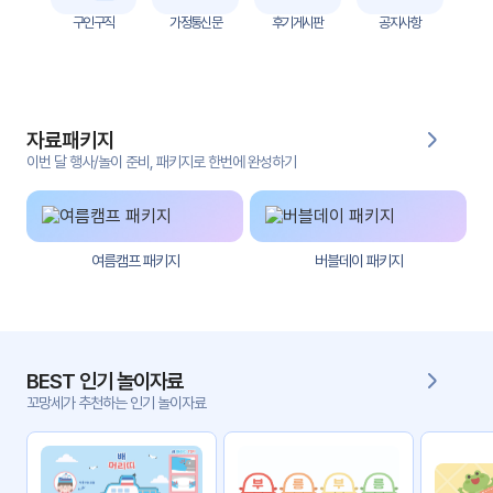
자
구인구직
가정통신문
후기게시판
공지사항
료
전
키오
체
스크
자료패키지
활동
그림
지
이번 달 행사/놀이 준비, 패키지로 한번에 완성하기
환경
PPT
구성
여름캠프 패키지
버블데이 패키지
동영
동요/
상
음원
문서
사진
서식
BEST 인기 놀이자료
꼬망세가 추천하는 인기 놀이자료
크래
놀이패
프트
키지