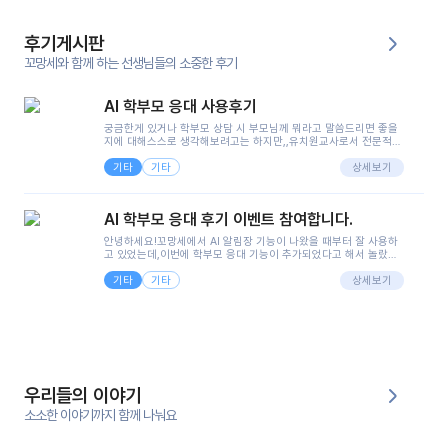
후기게시판
꼬망세와 함께 하는 선생님들의 소중한 후기
AI 학부모 응대 사용후기
궁금한게 있거나 학부모 상담 시 부모님께 뭐라고 말씀드리면 좋을
지에 대해스스로 생각해보려고는 하지만,,유치원교사로서 전문적인
지식은 가지고 있지만 막상 부모님이 이해하시기 쉽게 말로 풀어내
기타
기타
려니 어려울때가...^^(저만 그런거 아니죠 ㅜㅜ)꼬망봇의 장점은 지
상세보기
피티나 제미나이는 몇세이고 여자인지 남자인지 등그래도 좀 기본
정보를 제공하면서 물어봐야할 때가 있어그때마다 정보를 입력하는
것도,또 요즘 부모님들이 ai 활용하는 거를꺼려하시는 분들도 꽤 많
AI 학부모 응대 후기 이벤트 참여합니다.
으셔서 고민이 됐는데ai 학부모 응대를 써볼 수 있어서 좋았어요!앞
으로 쓸 일이 없다면 좋겠지만..ㅎ....(매일 매일이 조용히 지나갔으
안녕하세요!꼬망세에서 AI 알림장 기능이 나왔을 때부터 잘 사용하
면..)그리고 제가 신입 때 이게 있었더라면 ㅜㅜㅜㅜ?응대 팁이 정말
고 있었는데,이번에 학부모 응대 기능이 추가되었다고 해서 놀랐습
좋은거 같아요지금은 그래도 아이들이 잘 이해 되지만초임 때는 정
니다.저는 아직 어린이집 2년차 교사인데, 헤드 교사가 되어 학부모
말 어려워서 항상다른 선생님들께 도움을 요청했었거든요..ㅠ*일지
기타
기타
님 응대에 더 많은 부담을 느끼고 있습니다 ㅠㅠ이번에 제가 원에서
상세보기
쓸 때도 좀 도움이 되는 거 같아요!
겪은 일과 학부모님께 전달드렸던 내용을 함께 보시고,저와 비슷한
입장의 저연차 선생님들께도 작은 도움이 되었으면 좋겠습니다. 이
부분은 제가 꼬망봇에 간단하게 입력한 내용입니다.아이 기저귀 안
에 피처럼 보이는 부분이 있어서 오전 일과 동안 지켜보고,낮잠 이후
에 전화를 드릴 예정이었습니다.이 부분은 제가 입력한 내용에 대해
꼬망봇이 알려준 소통 스크립트입니다.전화로 소통할 예정이었어
서, 대화용을 활용했습니다.늘 전화로 학부모님과 소통할 때는 고민
을 많이 하는데,꼬망봇 덕분에 고민하는 시간을 줄이고 학부모님을
우리들의 이야기
안심시킬 수 있었습니다.이 부분은 꼬망봇이 추가로 알려준 응대 tip
입니다.학부모님께 전화를 드리기 전에, 내용을 숙지하여 좀 더 전문
소소한 이야기까지 함께 나눠요
성 있는 교사가 되어 대화를 나눌 수 있었습니다.꼬망세 AI학부모 응
대 팁을 실제로 사용해 본 후기이며,저는 고연차가 될 때까지도 애용