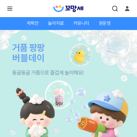
계획안
놀이자료
커뮤니티
원운영
로
로
그
그
인
하
인
시
회
면
원가
더
많
입
은
서
비
스
를
이
용
하
실
수
있
어
요.